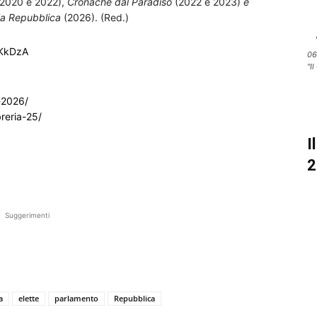
2020 e 2022),
Cronache dal Paradiso
(2022 e 2023)
e
la Repubblica
(2026). (Red.)
nKkDzA
06
"Il
a-2026/
reria-25/
I
2
Suggerimenti
a
elette
parlamento
Repubblica