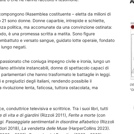
A
compongono l’Assemblea costituente – eletta da milioni di
anto 21 sono donne. Donne caparbie, intrepide e schiette,
enza politica, ma accomunate da una convinzione ostinata:
do, è una promessa scritta a matita. Sono figure
ombattuto e versato sangue, guidato lotte operaie, fondato
a lungo negati.
 appassionato che coniuga impegno civile e ironia, lungo un
ilano attiviste instancabili, donne di spettacolo capaci di
e parlamentari che hanno trasformato le battaglie in leggi.
 e pregiudizi degli italiani, rendendo possibile il
06
rivoluzione lenta, faticosa, tuttora ostacolata, ma
"G
 conduttrice televisiva e scrittrice. Tra i suoi libri, tutti
 di vita e di giardini
(Rizzoli 2011),
Ferite a morte
(con
. Passeggiate sentimentali in disordine alfabetico
(Rizzoli
ori 2018),
La vendetta delle Muse
(HarperCollins 2023).