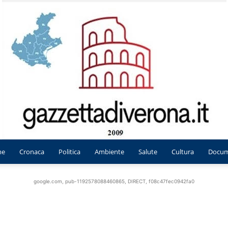
me
Cronaca
Politica
Ambiente
Salute
Cultura
Docum
Gazzetta
google.com, pub-1192578088460865, DIRECT, f08c47fec0942fa0