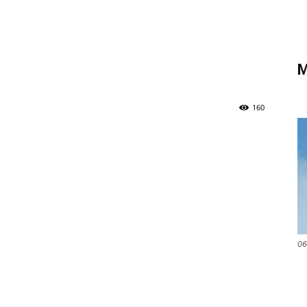
di
M
Verona
160
06