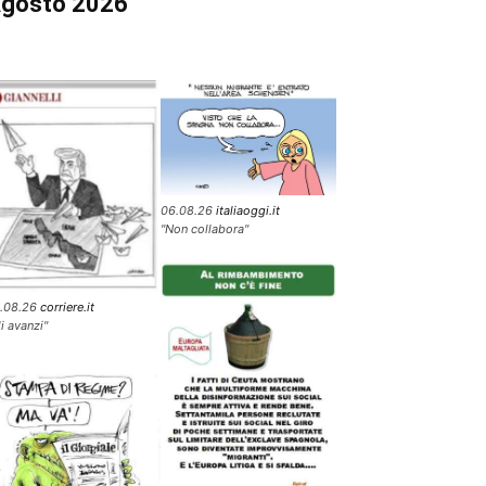
gosto 2026
06.08.26
italiaoggi.it
"Non collabora"
.08.26
corriere.it
li avanzi"