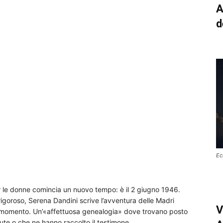
A
d
Ec
 le donne comincia un nuovo tempo: è il 2 giugno 1946.
 rigoroso, Serena Dandini scrive l’avventura delle Madri
V
l momento. Un’«affettuosa genealogia» dove trovano posto
dute o che ne hanno raccolto il testimone.