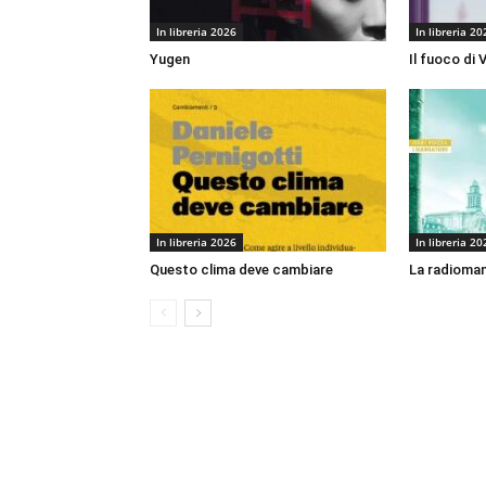
In libreria 2026
In libreria 20
Yugen
Il fuoco di 
In libreria 2026
In libreria 20
Questo clima deve cambiare
La radioman