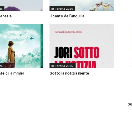
26
In libreria 2026
Venezia
Il canto dell’anguilla
26
In libreria 2026
te di Himmler
Sotto la notizia niente
SR