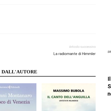
Articolo successivo
SR
La radiomante di Himmler
 DALL'AUTORE
I
S
n