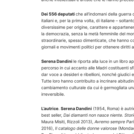
Dei 556 deputati
che all’indomani della guerra 
italiani e, per la prima volta, di italiane – solt
diversissime per origine, carattere e apparten
la democrazia, senza la metà femminile del mon
straordinarie, spesso dimenticate, che hanno c
giornali e movimenti politici per ottenere diritti 
Serena Dandini
le riporta alla luce in un libro
percorso in cui accanto alle Madri costituenti sf
dar voce a desideri e ribellioni, nonché giudici 
Tutte loro hanno contribuito a incrinare abitudini
cambiamento culturale da cui è germogliata una 
irreversibile.
L’autrice
.
Serena Dandini
(1954, Roma) è autrice,
best seller,
Dai diamanti non nasce niente. Storie
Maura Misiti, Rizzoli 2013),
Avremo sempre Parigi
2016),
Il catalogo delle donne valorose
(Mondad