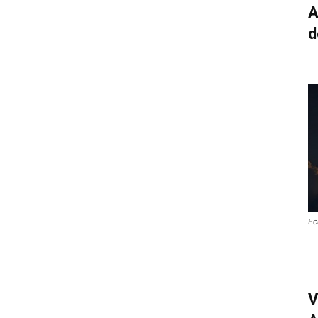
A
d
Ec
V