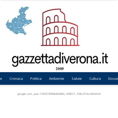
e
Cronaca
Politica
Ambiente
Salute
Cultura
Docum
Gazzetta
google.com, pub-1192578088460865, DIRECT, f08c47fec0942fa0