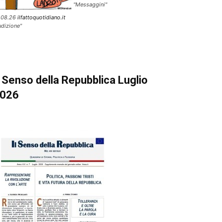
"Messaggini"
.08.26
ilfattoquotidiano.it
udizione"
l Senso della Repubblica Luglio
026