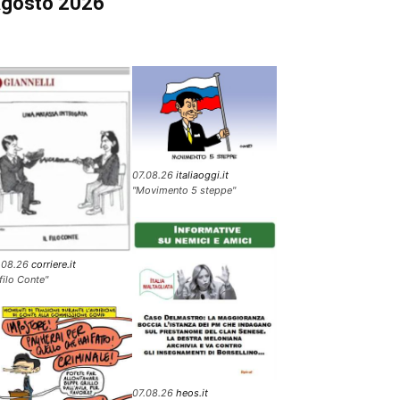
gosto 2026
07.08.26
italiaoggi.it
"Movimento 5 steppe"
.08.26
corriere.it
 filo Conte"
07.08.26
heos.it