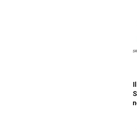
SR
I
S
n