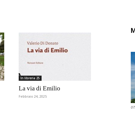
di
M
Verona
In libreria 25
La via di Emilio
Febbraio 24, 2025
07