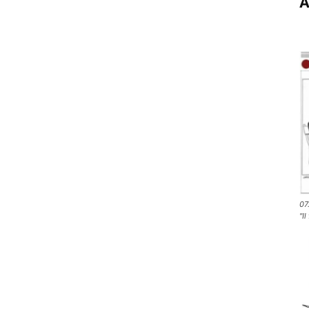
A
07
"Il