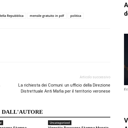
A
d
della Repubblica
mensile gratuito in pdf
politica
Articolo successivo
a
La richiesta dei Comuni: un ufficio della Direzione
Ec
Distrettuale Anti Mafia per il territorio veronese
 DALL'AUTORE
V
d
Uncategorized
assegna Stampa
Vignette Rassegna Stampa Maggio