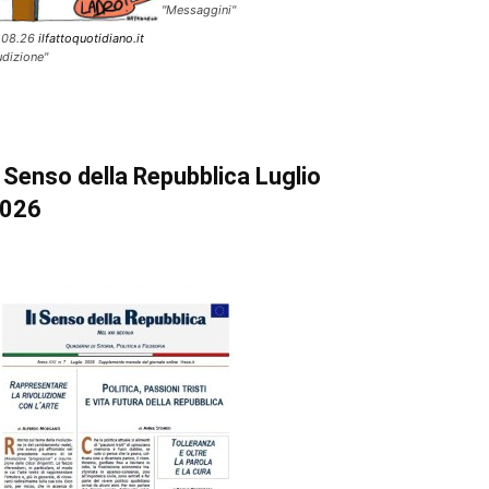
"Messaggini"
.08.26
ilfattoquotidiano.it
udizione"
l Senso della Repubblica Luglio
026