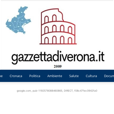
me
Cronaca
Politica
Ambiente
Salute
Cultura
Docum
Gazzetta
google.com, pub-1192578088460865, DIRECT, f08c47fec0942fa0