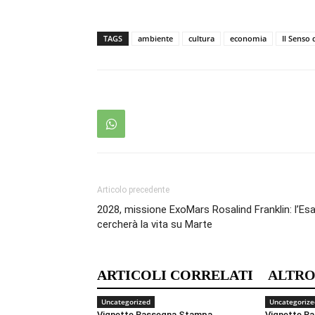
TAGS
ambiente
cultura
economia
Il Senso 
Articolo precedente
2028, missione ExoMars Rosalind Franklin: l’Es
cercherà la vita su Marte
ARTICOLI CORRELATI
ALTRO
Uncategorized
Uncategorize
Vignette Rassegna Stampa
Vignette R