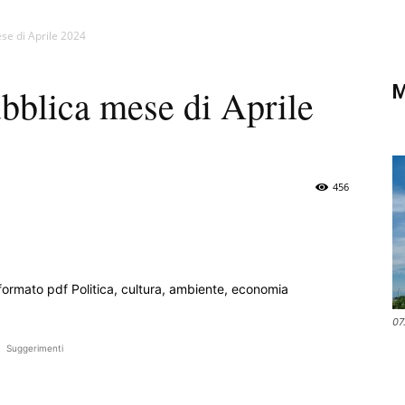
di
ese di Aprile 2024
M
ubblica mese di Aprile
Verona
456
07
Suggerimenti