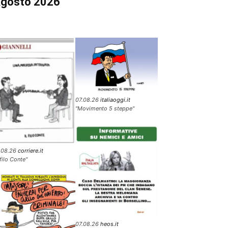
gosto 2026
07.08.26
italiaoggi.it
"Movimento 5 steppe"
.08.26
corriere.it
 filo Conte"
07.08.26
heos.it