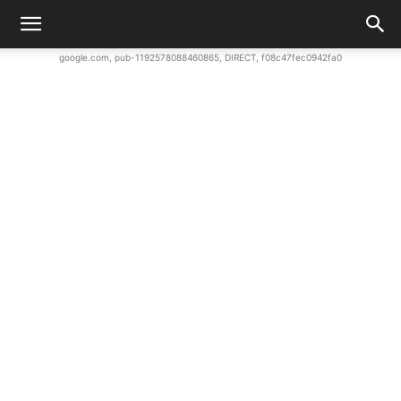
google.com, pub-1192578088460865, DIRECT, f08c47fec0942fa0