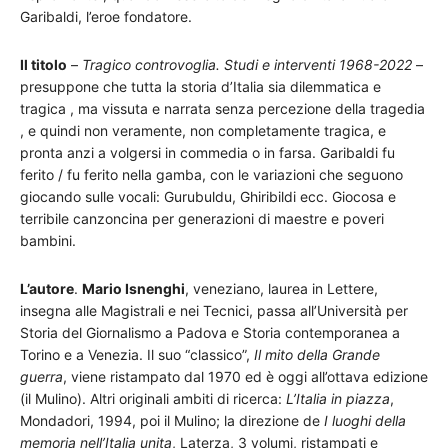
Garibaldi, l’eroe fondatore.
Il titolo
–
Tragico controvoglia. Studi e interventi 1968-2022
–
presuppone che tutta la storia d’Italia sia dilemmatica e
tragica , ma vissuta e narrata senza percezione della tragedia
, e quindi non veramente, non completamente tragica, e
pronta anzi a volgersi in commedia o in farsa. Garibaldi fu
ferito / fu ferito nella gamba, con le variazioni che seguono
giocando sulle vocali: Gurubuldu, Ghiribildi ecc. Giocosa e
terribile canzoncina per generazioni di maestre e poveri
bambini.
L’autore
.
Mario Isnenghi
, veneziano, laurea in Lettere,
insegna alle Magistrali e nei Tecnici, passa all’Università per
Storia del Giornalismo a Padova e Storia contemporanea a
Torino e a Venezia. Il suo “classico”,
Il mito della Grande
guerra
, viene ristampato dal 1970 ed è oggi all’ottava edizione
(il Mulino). Altri originali ambiti di ricerca:
L’Italia in piazza
,
Mondadori, 1994, poi il Mulino; la direzione de
I luoghi della
memoria nell’Italia unita
, Laterza, 3 volumi, ristampati e