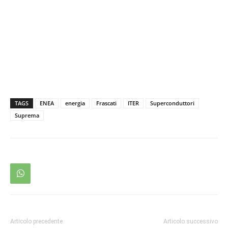
TAGS
ENEA
energia
Frascati
ITER
Superconduttori
Suprema
Articolo precedente
Articolo successivo