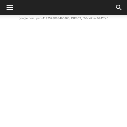
google.com, pub-1192578088460865, DIRECT, f08c47fec0942fa0