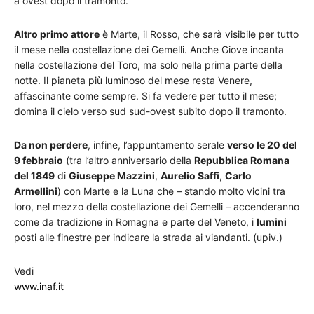
a ovest dopo il tramonto.
Altro primo attore
è Marte, il Rosso, che sarà visibile per tutto
il mese nella costellazione dei Gemelli. Anche Giove incanta
nella costellazione del Toro, ma solo nella prima parte della
notte. Il pianeta più luminoso del mese resta Venere,
affascinante come sempre. Si fa vedere per tutto il mese;
domina il cielo verso sud sud-ovest subito dopo il tramonto.
Da non perdere
, infine, l’appuntamento serale
verso le 20 del
9 febbraio
(tra l’altro anniversario della
Repubblica Romana
del 1849
di
Giuseppe Mazzini
,
Aurelio Saffi
,
Carlo
Armellini
) con Marte e la Luna che – stando molto vicini tra
loro, nel mezzo della costellazione dei Gemelli – accenderanno
come da tradizione in Romagna e parte del Veneto, i
lumini
posti alle finestre per indicare la strada ai viandanti. (upiv.)
Vedi
www.inaf.it