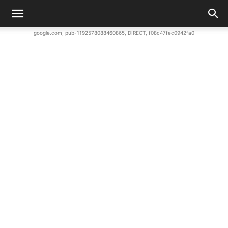
google.com, pub-1192578088460865, DIRECT, f08c47fec0942fa0