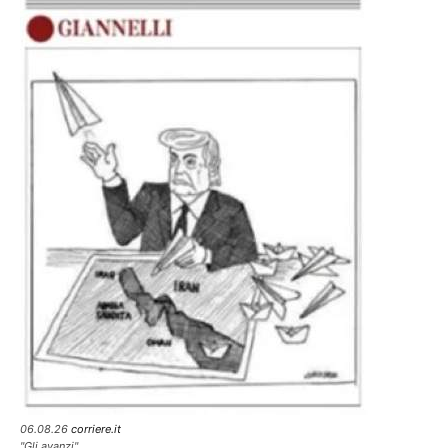
06.08.26
corriere.it
"Gli avanzi"