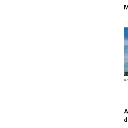
M
07
A
d