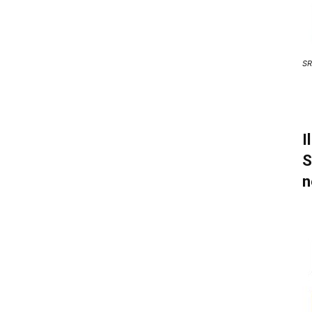
SR
I
S
n