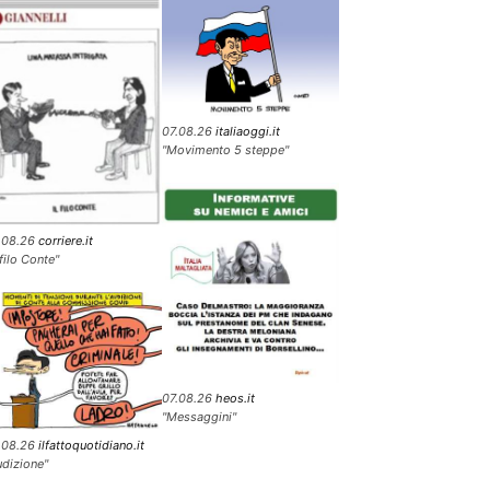
07.08.26
italiaoggi.it
"Movimento 5 steppe"
.08.26
corriere.it
 filo Conte"
07.08.26
heos.it
"Messaggini"
.08.26
ilfattoquotidiano.it
udizione"