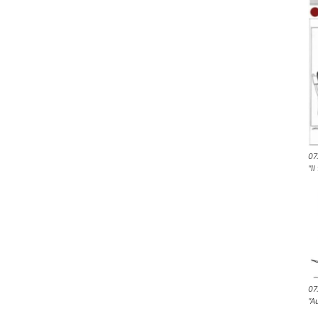
07
"Il
07
"A