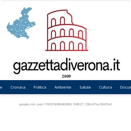
e
Cronaca
Politica
Ambiente
Salute
Cultura
Docum
Gazzetta
google.com, pub-1192578088460865, DIRECT, f08c47fec0942fa0