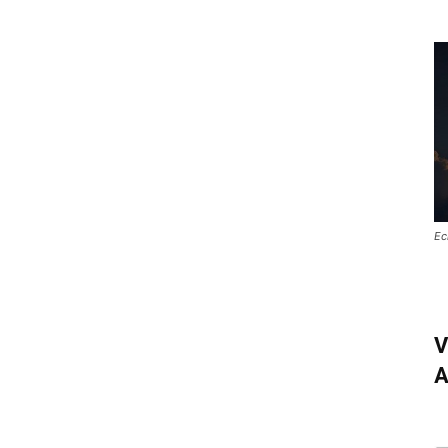
Ec
V
A