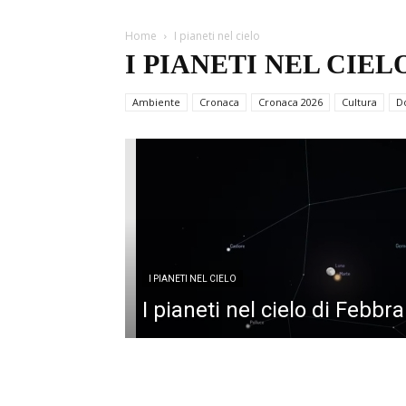
I PIANETI NEL CIELO
Home
I pianeti nel cielo
Nel cielo di Marzo: allin
I PIANETI NEL CIEL
pianeti e due eclissi
Ambiente
Cronaca
Cronaca 2026
Cultura
D
Marzo 1, 2025
I PIANETI NEL CIELO
I pianeti nel cielo di Febbr