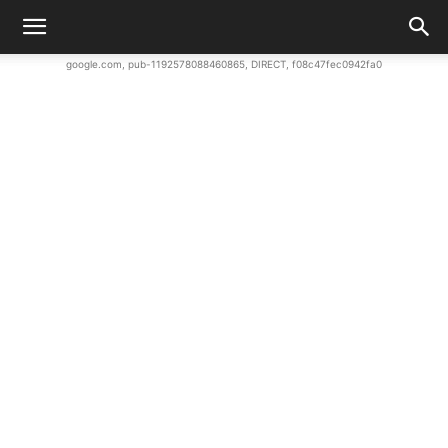
google.com, pub-1192578088460865, DIRECT, f08c47fec0942fa0