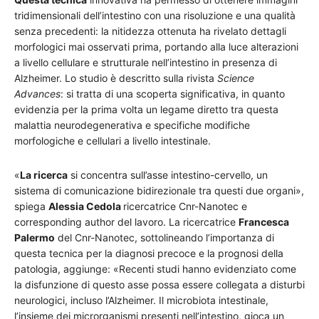
tridimensionali dell’intestino con una risoluzione e una qualità
senza precedenti: la nitidezza ottenuta ha rivelato dettagli
morfologici mai osservati prima, portando alla luce alterazioni
a livello cellulare e strutturale nell’intestino in presenza di
Alzheimer. Lo studio è descritto sulla rivista
Science
Advances
: si tratta di una scoperta significativa, in quanto
evidenzia per la prima volta un legame diretto tra questa
malattia neurodegenerativa e specifiche modifiche
morfologiche e cellulari a livello intestinale.
«
La ricerca
si concentra sull’asse intestino-cervello, un
sistema di comunicazione bidirezionale tra questi due organi»,
spiega
Alessia Cedola
ricercatrice Cnr-Nanotec e
corresponding author del lavoro. La ricercatrice
Francesca
Palermo
del Cnr-Nanotec, sottolineando l’importanza di
questa tecnica per la diagnosi precoce e la prognosi della
patologia, aggiunge: «Recenti studi hanno evidenziato come
la disfunzione di questo asse possa essere collegata a disturbi
neurologici, incluso l’Alzheimer. Il microbiota intestinale,
l’insieme dei microrganismi presenti nell’intestino, gioca un