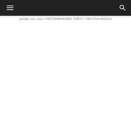
google.com, pub-1192578088460865, DIRECT, f08c47fec0942fa0