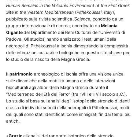
Human Remains in the Volcanic Environment of the First Greek
Site in the Western Mediterranean
(
Pithekoussai
,
Italy
),
pubblicato sulla rivista scientifica
iScience
, condotto da un
gruppo internazionale di ricerca, coordinato da
Melania
Gigante
del Dipartimento dei Beni Culturali dell’Università di
Padova. Gli studiosi hanno analizzato i resti umani della
necropoli di Pithekoussai a Ischia dimostrando la complessità
delle interazioni culturali e biologiche in questo sito chiave per
lo studio della nascita della Magna Grecia.
Il patrimonio
archeologico di Ischia offre una visione unica
sulle dinamiche della mobilità umana e delle interazioni
bioculturali agli albori della Magna Grecia durante il
“Mediterraneo dell’Età del Ferro” (tra l’VIII e il VII secolo a.C.).
Lo studio si basa sull’analisi degli isotopi dello stronzio di denti
e ossa di individui sepolti nella necropoli di Pithekoussai, molti
dei quali sono stati identificati come immigrati fin dai tempi più
antichi.
«
Grazie
all’analisi del rapporto isotopico dello stronzio