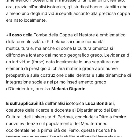
ora, grazie all’analisi isotopica, gli studiosi hanno stabilito che
almeno uno degli individui sepolti accanto alla preziosa coppa
era nato localmente.
«
Il caso
della Tomba della Coppa di Nestore è emblematico
della complessità di Pithekoussai come comunità
multiculturale, ma anche di come la cultura omerica si
diffondeva lontano dal mondo geografico greco. L’evidenza di
un individuo (forse) nato localmente in una sepoltura con
elementi di prestigio di chiara matrice greca apre nuove
prospettive sulla costruzione delle identità e sulle dinamiche di
integrazione sociale nel primo insediamento greco
d’Occidente», precisa
Melania Gigante
.
E sull’applicabilità
dell’analisi isotopica
Luca Bondioli
,
coautore della ricerca e docente al Dipartimento dei Beni
Culturali dell’Università di Padova, conclude: «Oltre a fornire
nuove evidenze sul popolamento del Mediterraneo
occidentale nella prima Età del Ferro, questa ricerca ha
testato con successo l’applicabilità dell’analisi isotopica su