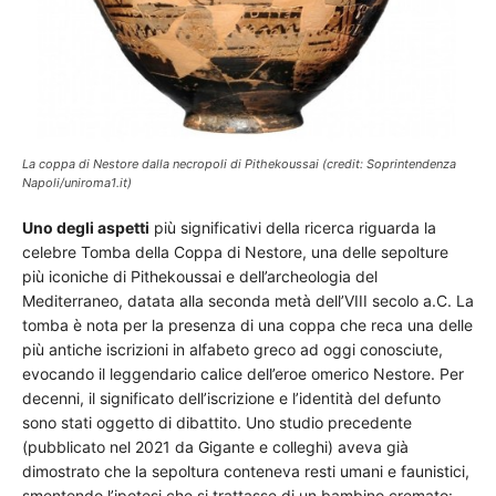
La coppa di Nestore dalla necropoli di Pithekoussai (credit: Soprintendenza
Napoli/uniroma1.it)
Uno degli aspetti
più significativi della ricerca riguarda la
celebre Tomba della Coppa di Nestore, una delle sepolture
più iconiche di Pithekoussai e dell’archeologia del
Mediterraneo, datata alla seconda metà dell’VIII secolo a.C. La
tomba è nota per la presenza di una coppa che reca una delle
più antiche iscrizioni in alfabeto greco ad oggi conosciute,
evocando il leggendario calice dell’eroe omerico Nestore. Per
decenni, il significato dell’iscrizione e l’identità del defunto
sono stati oggetto di dibattito. Uno studio precedente
(pubblicato nel 2021 da Gigante e colleghi) aveva già
dimostrato che la sepoltura conteneva resti umani e faunistici,
smentendo l’ipotesi che si trattasse di un bambino cremato: