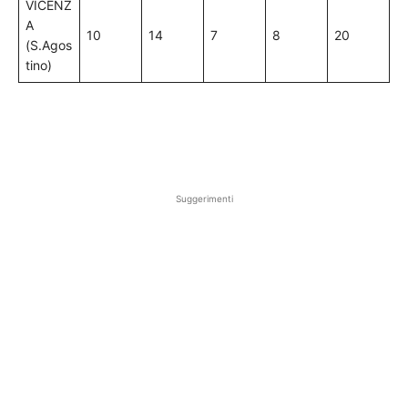
VICENZ
A
10
14
7
8
20
(S.Agos
tino)
Suggerimenti