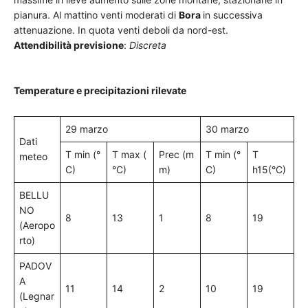
pianura. Al mattino venti moderati di
Bora
in successiva
attenuazione. In quota venti deboli da nord-est.
Attendibilità previsione
:
Discreta
Temperature e precipitazioni rilevate
29 marzo
30 marzo
Dati
T min (°
T max (
Prec (m
T min (°
T
meteo
C)
°C)
m)
C)
h15(°C)
BELLU
NO
8
13
1
8
19
(Aeropo
rto)
PADOV
A
11
14
2
10
19
(Legnar