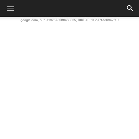
google.com, pub-1192578088460865, DIRECT, f08c47fec0942fa0