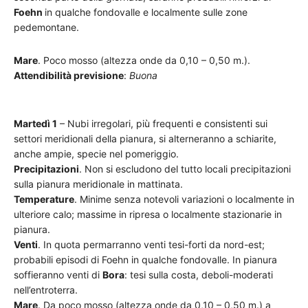
Foehn
in qualche fondovalle e localmente sulle zone
pedemontane.
Mare
. Poco mosso (altezza onde da 0,10 – 0,50 m.).
Attendibilità previsione
:
Buona
Martedì 1
– Nubi irregolari, più frequenti e consistenti sui
settori meridionali della pianura, si alterneranno a schiarite,
anche ampie, specie nel pomeriggio.
Precipitazioni
. Non si escludono del tutto locali precipitazioni
sulla pianura meridionale in mattinata.
Temperature
. Minime senza notevoli variazioni o localmente in
ulteriore calo; massime in ripresa o localmente stazionarie in
pianura.
Venti
. In quota permarranno venti tesi-forti da nord-est;
probabili episodi di Foehn in qualche fondovalle. In pianura
soffieranno venti di
Bora
: tesi sulla costa, deboli-moderati
nell’entroterra.
Mare
. Da poco mosso (altezza onde da 0,10 – 0,50 m.) a