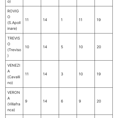
o)
ROVIG
O
11
14
1
11
19
(S.Apoll
inare)
TREVIS
O
10
14
5
10
20
(Treviso
)
VENEZI
A
11
14
3
10
19
(Cavalli
no)
VERON
A
9
14
6
9
20
(Villafra
nca)