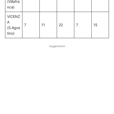
(Villafra
nca)
VICENZ
A
7
11
22
7
15
(S.Agos
tino)
Suggerimenti