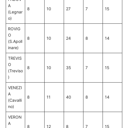
A
8
10
27
7
15
(Legnar
o)
ROVIG
O
8
10
24
8
14
(S.Apoll
inare)
TREVIS
O
8
10
35
7
15
(Treviso
)
VENEZI
A
8
11
40
8
14
(Cavalli
no)
VERON
A
8
12
8
7
15