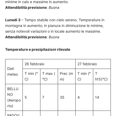
minime in calo e massime in aumento.
Attendibilità previsione
:
Buona
Lunedì 3
– Tempo stabile con cielo sereno. Temperature in
montagna in aumento; in pianura in diminuzione le minime,
senza notevoli variazioni o in locale aumento le massime.
Attendibilità previsione
:
Buona
Temperature e precipitazioni rilevate
26 febbraio
27 febbraio
Dati
T min (°
T max (
Prec (m
T min (°
T
meteo
C)
°C)
m)
C)
h15(°C)
BELLU
NO
5
7
35
4
14
(Aeropo
rto)
PADOV