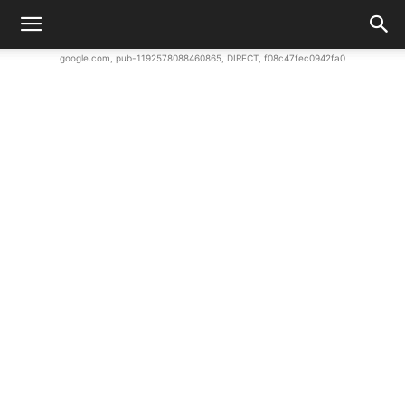
google.com, pub-1192578088460865, DIRECT, f08c47fec0942fa0