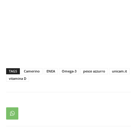
TAGS
Camerino
ENEA
Omega-3
pesce azzurro
unicam.it
vitamina D