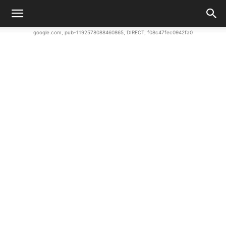
google.com, pub-1192578088460865, DIRECT, f08c47fec0942fa0