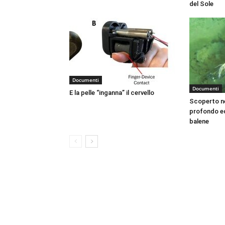
del Sole
Documenti
Documenti
E la pelle “inganna” il cervello
Scoperto ne
profondo ed
balene