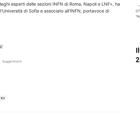
olleghi esperti delle sezioni INFN di Roma, Napoli e LNF», ha
ll’Università di Sofia e associato all’INFN, portavoce di
07
"A
i/
I
2
Suggerimenti
 X!/