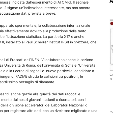
A
 massa indicata dall’esperimento di ATOMKI. Il segnale
a di 2 sigma: un’indicazione interessante, ma non ancora
cquisizione dati prevista a breve.
apparato sperimentale, la collaborazione internazionale
ia effettivamente dovuto alla produzione della tanto
ice fluttuazione statistica. La particella X17 è anche
I, installato al Paul Scherrer Institut (PSI) in Svizzera, che
ali di Frascati dell’INFN. Vi collaborano anche la sezione
a Università di Roma, dell’Università di Sofia e l’Università
ipale è la ricerca di segnali di nuove particelle, candidate a
07
ungerlo, PADME sfrutta le collisioni tra positroni, le
"Il
n sottilissimo bersaglio di diamante.
anti, anche grazie alla qualità dei dati raccolti e
lmente dei nostri giovani studenti e ricercatori, con il
o della divisione acceleratori dei Laboratori Nazionali di
n per registrare altri dati, con un rivelatore migliorato e una