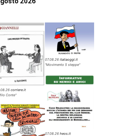
gosto 2026
07.08.26
italiaoggi.it
"Movimento 5 steppe"
.08.26
corriere.it
 filo Conte"
07.08.26
heos.it