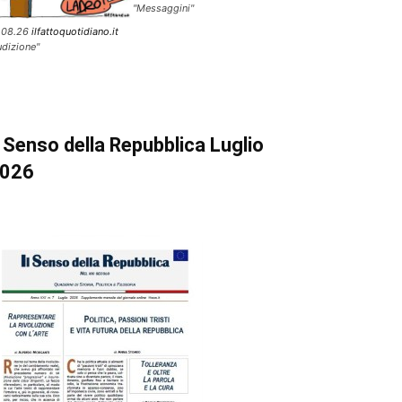
"Messaggini"
.08.26
ilfattoquotidiano.it
udizione"
l Senso della Repubblica Luglio
026