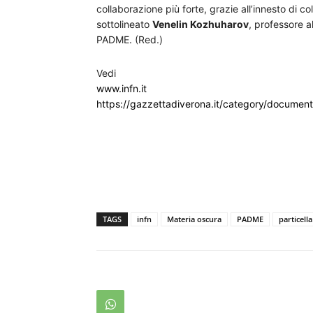
collaborazione più forte, grazie all’innesto di c
sottolineato
Venelin Kozhuharov
, professore a
PADME. (Red.)
Vedi
www.infn.it
https://gazzettadiverona.it/category/document
TAGS
infn
Materia oscura
PADME
particella