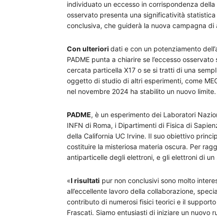
individuato un eccesso in corrispondenza della
osservato presenta una significatività statistic
conclusiva, che guiderà la nuova campagna di a
Con ulteriori
dati e con un potenziamento dell’
PADME punta a chiarire se l’eccesso osservato s
cercata particella X17 o se si tratti di una sempl
oggetto di studio di altri esperimenti, come MEG I
nel novembre 2024 ha stabilito un nuovo limite.
PADME
, è un esperimento dei Laboratori Nazion
INFN di Roma, i Dipartimenti di Fisica di Sapienz
della California UC Irvine. Il suo obiettivo princ
costituire la misteriosa materia oscura. Per raggi
antiparticelle degli elettroni, e gli elettroni di u
«
I risultati
pur non conclusivi sono molto interess
all’eccellente lavoro della collaborazione, specia
contributo di numerosi fisici teorici e il support
Frascati. Siamo entusiasti di iniziare un nuovo ru