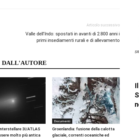
Articolo successivo
Valle dell’Indo: spostati in avanti di 2.800 anni i
primi insediamenti rurali e di allevamento
SR
 DALL'AUTORE
I
S
n
Documenti
nterstellare 3I/ATLAS
Groenlandia: fusione della calotta
sere molto più antica
glaciale, correnti oceaniche ed