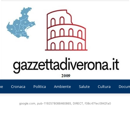
me
Cronaca
Politica
Ambiente
Salute
Cultura
Docum
Gazzetta
google.com, pub-1192578088460865, DIRECT, f08c47fec0942fa0