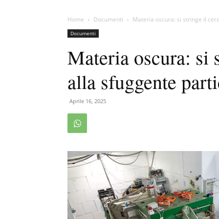
Home
Documenti
Materia oscura: si stringe il cer
Documenti
Materia oscura: si s
alla sfuggente part
Aprile 16, 2025