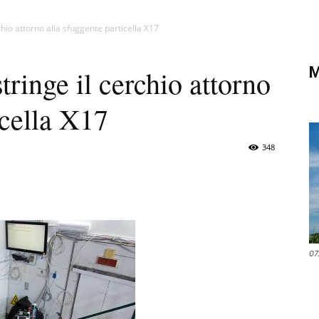
di
chio attorno alla sfuggente particella X17
M
tringe il cerchio attorno
icella X17
Verona
348
07