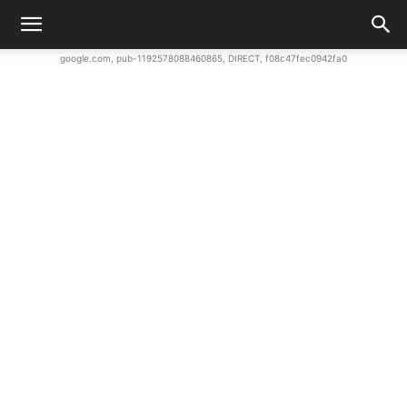
google.com, pub-1192578088460865, DIRECT, f08c47fec0942fa0