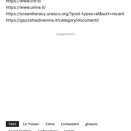
https://www.cnr.it/
https://www.unive.it/
https://oceanliteracy.unesco.org/?post-types=all&sort=recent
https://gazzettadiverona.it/category/documenti/
Suggerimenti
TAGS
Ca' Foscari
Clima
Corbassière
ghiaccio
Grand Combin
perforazione
segreti