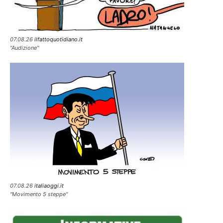
07.08.26
ilfattoquotidiano.it
"Audizione"
07.08.26
italiaoggi.it
"Movimento 5 steppe"