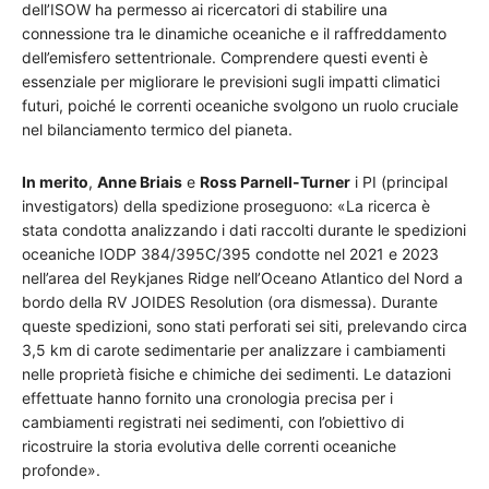
dell’ISOW ha permesso ai ricercatori di stabilire una
connessione tra le dinamiche oceaniche e il raffreddamento
dell’emisfero settentrionale. Comprendere questi eventi è
essenziale per migliorare le previsioni sugli impatti climatici
futuri, poiché le correnti oceaniche svolgono un ruolo cruciale
nel bilanciamento termico del pianeta.
In merito
,
Anne Briais
e
Ross Parnell-Turner
i PI (principal
investigators) della spedizione proseguono: «La ricerca è
stata condotta analizzando i dati raccolti durante le spedizioni
oceaniche IODP 384/395C/395 condotte nel 2021 e 2023
nell’area del Reykjanes Ridge nell’Oceano Atlantico del Nord a
bordo della RV JOIDES Resolution (ora dismessa). Durante
queste spedizioni, sono stati perforati sei siti, prelevando circa
3,5 km di carote sedimentarie per analizzare i cambiamenti
nelle proprietà fisiche e chimiche dei sedimenti. Le datazioni
effettuate hanno fornito una cronologia precisa per i
cambiamenti registrati nei sedimenti, con l’obiettivo di
ricostruire la storia evolutiva delle correnti oceaniche
profonde».