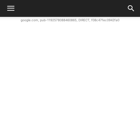
google.com, pub-1192578088460865, DIRECT, f08c47fec0942fa0