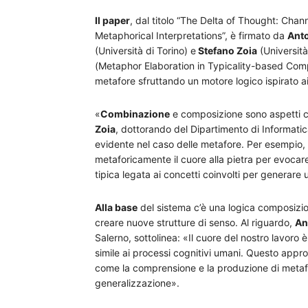
Il paper
, dal titolo “The Delta of Thought: Ch
Metaphorical Interpretations”, è firmato da
Anto
(Università di Torino) e
Stefano Zoia
(Universit
(Metaphor Elaboration in Typicality-based Compo
metafore sfruttando un motore logico ispirato 
«
Combinazione
e composizione sono aspetti c
Zoia
, dottorando del Dipartimento di Informatica
evidente nel caso delle metafore. Per esempio, 
metaforicamente il cuore alla pietra per evoca
tipica legata ai concetti coinvolti per generare u
Alla base
del sistema c’è una logica composizion
creare nuove strutture di senso. Al riguardo,
An
Salerno, sottolinea: «Il cuore del nostro lavoro
simile ai processi cognitivi umani. Questo appro
come la comprensione e la produzione di metafo
generalizzazione».