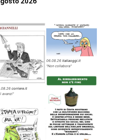
gosto 2026
06.08.26
italiaoggi.it
"Non collabora"
.08.26
corriere.it
li avanzi"