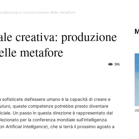
di
a: produzione e riconoscimento delle metafore
M
iale creativa: produzione
elle metafore
Verona
386
ù sofisticate dell’essere umano è la capacità di creare e
 futuro, queste competenze potrebbe presto diventare
06
ificiale. Un passo in questa direzione è rappresentato dal
selezionato per la conferenza mondiale sull’intelligenza
n Artificial Intelligence
), che si terrà il prossimo agosto a