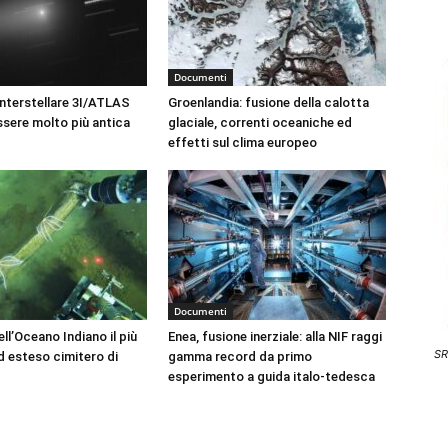
Documenti
nterstellare 3I/ATLAS
Groenlandia: fusione della calotta
sere molto più antica
glaciale, correnti oceaniche ed
effetti sul clima europeo
Documenti
ll’Oceano Indiano il più
Enea, fusione inerziale: alla NIF raggi
SR
 esteso cimitero di
gamma record da primo
esperimento a guida italo-tedesca