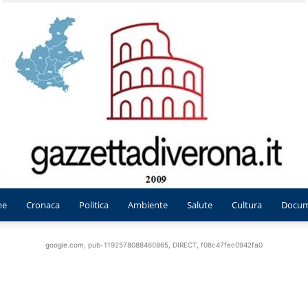
me
Cronaca
Politica
Ambiente
Salute
Cultura
Docum
Gazzetta
google.com, pub-1192578088460865, DIRECT, f08c47fec0942fa0