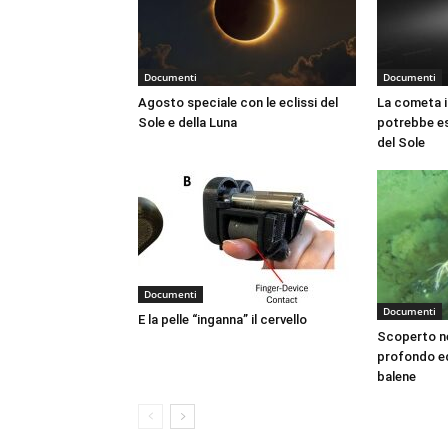
Documenti
Documenti
Agosto speciale con le eclissi del
La cometa i
Sole e della Luna
potrebbe es
del Sole
Documenti
Documenti
E la pelle “inganna” il cervello
Scoperto ne
profondo ed
balene