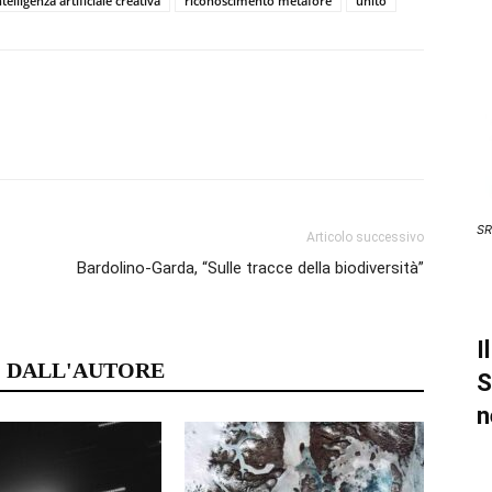
ntelligenza artificiale creativa
riconoscimento metafore
unito
SR
Articolo successivo
Bardolino-Garda, “Sulle tracce della biodiversità”
I
 DALL'AUTORE
S
n