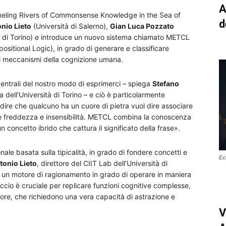
A
anneling Rivers of Commonsense Knowledge in the Sea of
d
nio Lieto
(Università di Salerno),
Gian Luca Pozzato
à di Torino) e introduce un nuovo sistema chiamato METCL
sitional Logic), in grado di generare e classificare
ai meccanismi della cognizione umana.
entrali del nostro modo di esprimerci – spiega
Stefano
 dell’Università di Torino – e ciò è particolarmente
dire che qualcuno ha un cuore di pietra vuol dire associare
re freddezza e insensibilità. METCL combina la conoscenza
n concetto ibrido che cattura il significato della frase».
ale basata sulla tipicalità, in grado di fondere concetti e
Ec
tonio Lieto
, direttore del CIIT Lab dell’Università di
 è un motore di ragionamento in grado di operare in maniera
ccio è cruciale per replicare funzioni cognitive complesse,
re, che richiedono una vera capacità di astrazione e
V