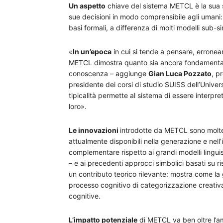
Un aspetto
chiave del sistema METCL è la sua sp
sue decisioni in modo comprensibile agli umani:
basi formali, a differenza di molti modelli sub-s
«
In un’epoca
in cui si tende a pensare, erroneam
METCL dimostra quanto sia ancora fondamentale 
conoscenza – aggiunge
Gian Luca Pozzato
, p
presidente dei corsi di studio SUISS dell’Univers
tipicalità permette al sistema di essere interpret
loro».
Le innovazioni
introdotte da METCL sono moltepl
attualmente disponibili nella generazione e nell’
complementare rispetto ai grandi modelli ling
– e ai precedenti approcci simbolici basati su r
un contributo teorico rilevante: mostra come l
processo cognitivo di categorizzazione creativa, 
cognitive.
L’impatto potenziale
di METCL va ben oltre l’a