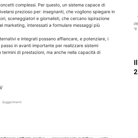
e concetti complessi. Per questo, un sistema capace di
velarsi prezioso per: insegnanti, che vogliono spiegare in
ttori, sceneggiatori e giornalisti, che cercano ispirazione
06
del marketing, interessati a formulare messaggi più
"Il
rnativi e integrati possano affiancare, e potenziare, i
n passo in avanti importante per realizzare sistemi
 in termini di prestazioni, ma anche nella capacità di
I
2
i/
Suggerimenti