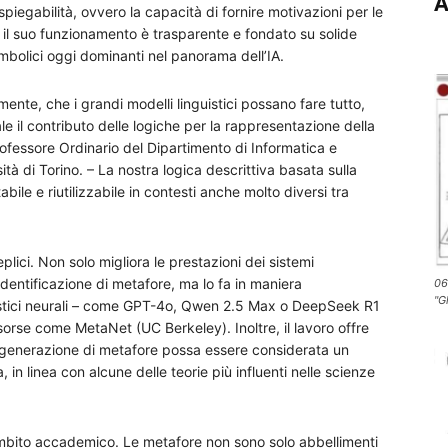
A
iegabilità, ovvero la capacità di fornire motivazioni per le
 il suo funzionamento è trasparente e fondato su solide
imbolici oggi dominanti nel panorama dell’IA.
ente, che i grandi modelli linguistici possano fare tutto,
il contributo delle logiche per la rappresentazione della
rofessore Ordinario del Dipartimento di Informatica e
ità di Torino. – La nostra logica descrittiva basata sulla
abile e riutilizzabile in contesti anche molto diversi tra
ici. Non solo migliora le prestazioni dei sistemi
identificazione di metafore, ma lo fa in maniera
06
"G
uistici neurali – come GPT-4o, Qwen 2.5 Max o DeepSeek R1
isorse come MetaNet (UC Berkeley). Inoltre, il lavoro offre
a generazione di metafore possa essere considerata un
in linea con alcune delle teorie più influenti nelle scienze
mbito accademico. Le metafore non sono solo abbellimenti