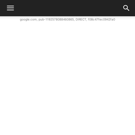
google.com, pub-1192578088460865, DIRECT, f08c47fec0942fa0