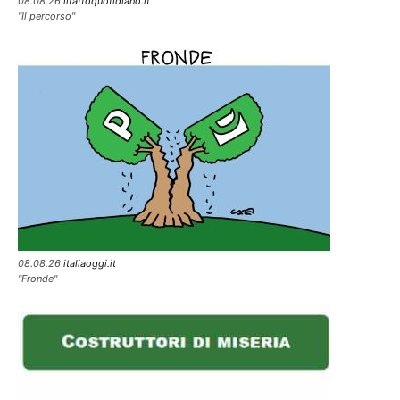
08.08.26
ilfattoquotidiano.it
"Il percorso"
08.08.26
italiaoggi.it
"Fronde"