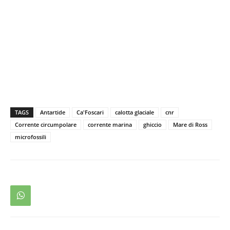
TAGS
Antartide
Ca'Foscari
calotta glaciale
cnr
Corrente circumpolare
corrente marina
ghiccio
Mare di Ross
microfossili