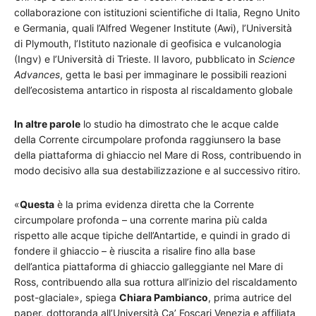
collaborazione con istituzioni scientifiche di Italia, Regno Unito
e Germania, quali l’Alfred Wegener Institute (Awi), l’Università
di Plymouth, l’Istituto nazionale di geofisica e vulcanologia
(Ingv) e l’Università di Trieste. Il lavoro, pubblicato in
Science
Advances
, getta le basi per immaginare le possibili reazioni
dell’ecosistema antartico in risposta al riscaldamento globale
In altre parole
lo studio ha dimostrato che le acque calde
della Corrente circumpolare profonda raggiunsero la base
della piattaforma di ghiaccio nel Mare di Ross, contribuendo in
modo decisivo alla sua destabilizzazione e al successivo ritiro.
«
Questa
è la prima evidenza diretta che la Corrente
circumpolare profonda – una corrente marina più calda
rispetto alle acque tipiche dell’Antartide, e quindi in grado di
fondere il ghiaccio – è riuscita a risalire fino alla base
dell’antica piattaforma di ghiaccio galleggiante nel Mare di
Ross, contribuendo alla sua rottura all’inizio del riscaldamento
post-glaciale», spiega
Chiara Pambianco
, prima autrice del
paper, dottoranda all’Università Ca’ Foscari Venezia e affiliata