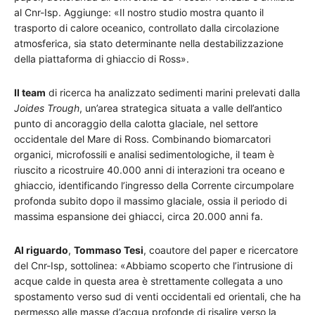
al Cnr-Isp. Aggiunge: «Il nostro studio mostra quanto il
trasporto di calore oceanico, controllato dalla circolazione
atmosferica, sia stato determinante nella destabilizzazione
della piattaforma di ghiaccio di Ross».
Il team
di ricerca ha analizzato sedimenti marini prelevati dalla
Joides Trough
, un’area strategica situata a valle dell’antico
punto di ancoraggio della calotta glaciale, nel settore
occidentale del Mare di Ross. Combinando biomarcatori
organici, microfossili e analisi sedimentologiche, il team è
riuscito a ricostruire 40.000 anni di interazioni tra oceano e
ghiaccio, identificando l’ingresso della Corrente circumpolare
profonda subito dopo il massimo glaciale, ossia il periodo di
massima espansione dei ghiacci, circa 20.000 anni fa.
Al riguardo
,
Tommaso Tesi
, coautore del paper e ricercatore
del Cnr-Isp, sottolinea: «Abbiamo scoperto che l’intrusione di
acque calde in questa area è strettamente collegata a uno
spostamento verso sud di venti occidentali ed orientali, che ha
permesso alle masse d’acqua profonde di risalire verso la