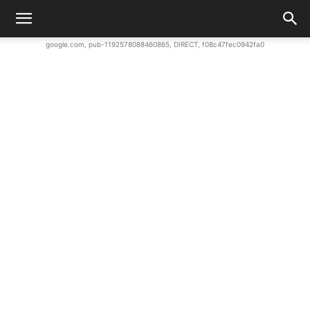
google.com, pub-1192578088460865, DIRECT, f08c47fec0942fa0