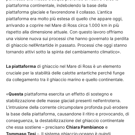
piattaforma continentale, indebolendo la base della
piattaforma glaciale e favorendone il collasso. L’antica
piattaforma era molto più estesa di quello che appare oggi,
arrivando a coprire nel Mare di Ross circa 1.000 km in più
rispetto alla dimensione attuale. Con questo lavoro offriamo
una visione nuova sui processi che hanno governato la perdita
di ghiaccio nell’Antartide in passato. Processi che oggi stanno
tornando attivi sotto la spinta del cambiamento climatico».
La piattaforma
di ghiaccio nel Mare di Ross è un elemento
cruciale per la stabilità delle calotte antartiche perché funge
da collegamento tra il ghiaccio marino e quello continentale.
«
Questa
piattaforma esercita un effetto di sostegno e
stabilizzazione delle masse glaciali presenti nell’entroterra.
L’intrusione della corrente circumpolare profonda può erodere
la base della piattaforma, causandone il ritiro e provocando, di
conseguenza, la destabilizzazione del ghiaccio continentale
che essa sostiene – precisano
Chiara Pambianco
e
Tommaso Tesi
-. Il sistema ghiaccio-oceano è quindi