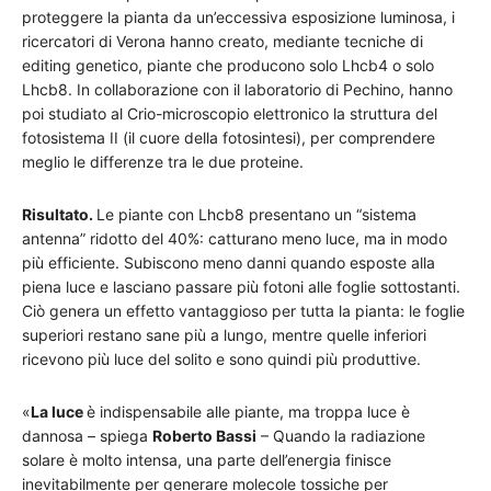
proteggere la pianta da un’eccessiva esposizione luminosa, i
ricercatori di Verona hanno creato, mediante tecniche di
editing genetico, piante che producono solo Lhcb4 o solo
Lhcb8. In collaborazione con il laboratorio di Pechino, hanno
poi studiato al Crio-microscopio elettronico la struttura del
fotosistema II (il cuore della fotosintesi), per comprendere
meglio le differenze tra le due proteine.
Risultato.
Le piante con Lhcb8 presentano un “sistema
antenna” ridotto del 40%: catturano meno luce, ma in modo
più efficiente. Subiscono meno danni quando esposte alla
piena luce e lasciano passare più fotoni alle foglie sottostanti.
Ciò genera un effetto vantaggioso per tutta la pianta: le foglie
superiori restano sane più a lungo, mentre quelle inferiori
ricevono più luce del solito e sono quindi più produttive.
«
La luce
è indispensabile alle piante, ma troppa luce è
dannosa – spiega
Roberto Bassi
– Quando la radiazione
solare è molto intensa, una parte dell’energia finisce
inevitabilmente per generare molecole tossiche per