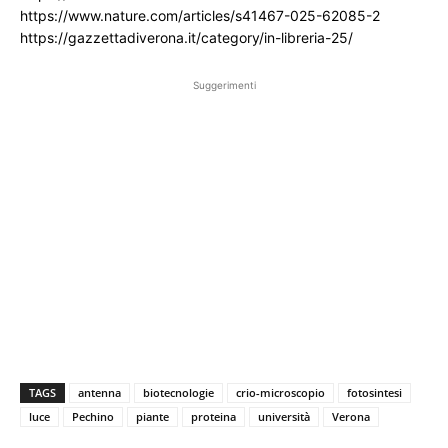
https://www.nature.com/articles/s41467-025-62085-2
https://gazzettadiverona.it/category/in-libreria-25/
Suggerimenti
TAGS
antenna
biotecnologie
crio-microscopio
fotosintesi
luce
Pechino
piante
proteina
università
Verona