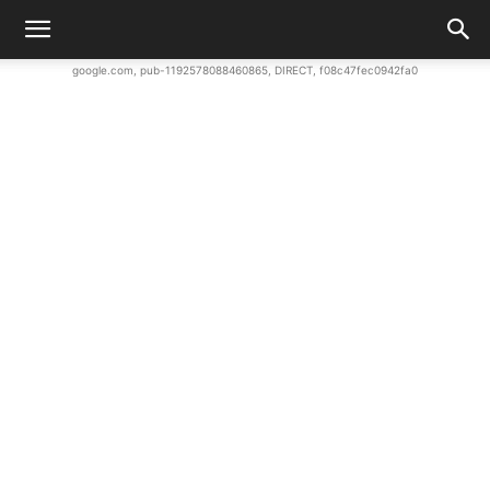
google.com, pub-1192578088460865, DIRECT, f08c47fec0942fa0