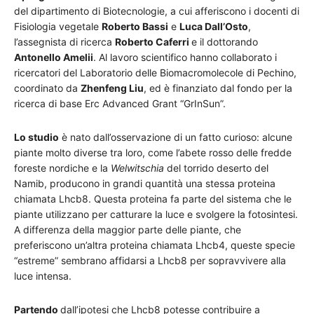
del dipartimento di Biotecnologie, a cui afferiscono i docenti di
Fisiologia vegetale
Roberto Bassi
e
Luca Dall’Osto
,
l’assegnista di ricerca
Roberto Caferri
e il dottorando
Antonello Amelii
. Al lavoro scientifico hanno collaborato i
ricercatori del Laboratorio delle Biomacromolecole di Pechino,
coordinato da
Zhenfeng Liu
, ed è finanziato dal fondo per la
ricerca di base Erc Advanced Grant “GrInSun”.
Lo studio
è nato dall’osservazione di un fatto curioso: alcune
piante molto diverse tra loro, come l’abete rosso delle fredde
foreste nordiche e la
Welwitschia
del torrido deserto del
Namib, producono in grandi quantità una stessa proteina
chiamata Lhcb8. Questa proteina fa parte del sistema che le
piante utilizzano per catturare la luce e svolgere la fotosintesi.
A differenza della maggior parte delle piante, che
preferiscono un’altra proteina chiamata Lhcb4, queste specie
“estreme” sembrano affidarsi a Lhcb8 per sopravvivere alla
luce intensa.
Partendo
dall’ipotesi che Lhcb8 potesse contribuire a