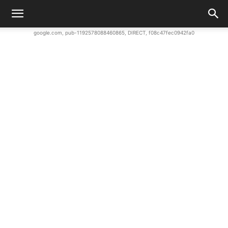
google.com, pub-1192578088460865, DIRECT, f08c47fec0942fa0