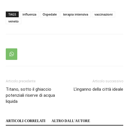
TAGS
influenza
Ospedale
terapia intensiva
vaccinazioni
veneto
Articolo precedente
Articolo successivo
Titano, sotto il ghiaccio
L’inganno della città ideale
potenziali riserve di acqua
liquida
ARTICOLI CORRELATI
ALTRO DALL'AUTORE