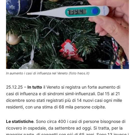
In aumento i casi di influenza nel Veneto (foto heos.it)
25.12.25 –
In tutto
il Veneto si registra un forte aumento di
casi di influenza e di sindromi simil-influenzali. Dal 15 al 21
dicembre sono stati registrati più di 14 nuovi casi ogni mille
residenti, con una stima di 68 mila persone colpite.
Le statistiche
. Sono circa 400 i casi di persone bisognose di
ricovero in ospedale, da settembre ad oggi. Si tratta, per la
maggior parte, di soggetti con piú di 65 anni. Sono 13 invece i