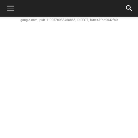
google.com, pub-1192578088460865, DIRECT, f08c47fec0942fa0