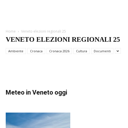
Home
Veneto elezioni regionali 25
VENETO ELEZIONI REGIONALI 25
VENETO ELEZIONI REGIONALI 25
Veneto. Elezioni regionali 2025
Ambiente
Cronaca
Cronaca 2026
Cultura
Documenti
Settembre 1, 2025
Meteo in Veneto oggi