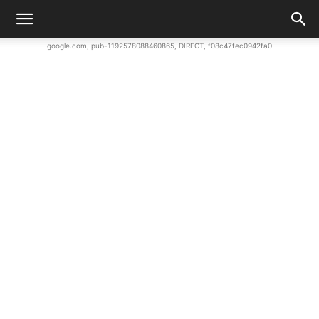
google.com, pub-1192578088460865, DIRECT, f08c47fec0942fa0