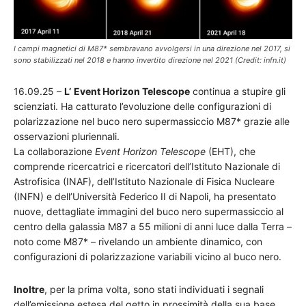
I campi magnetici di M87* sembravano avvolgersi in una direzione nel 2017, si
sono stabilizzati nel 2018 e hanno invertito direzione nel 2021 (Credit: infn.it)
16.09.25 –
L’
Event Horizon Telescope
continua a stupire gli
scienziati. Ha catturato l’evoluzione delle configurazioni di
polarizzazione nel buco nero supermassiccio M87* grazie alle
osservazioni pluriennali.
La collaborazione
Event Horizon Telescope
(EHT), che
comprende ricercatrici e ricercatori dell’Istituto Nazionale di
Astrofisica (INAF), dell’Istituto Nazionale di Fisica Nucleare
(INFN) e dell’Università Federico II di Napoli, ha presentato
nuove, dettagliate immagini del buco nero supermassiccio al
centro della galassia M87 a 55 milioni di anni luce dalla Terra –
noto come M87* – rivelando un ambiente dinamico, con
configurazioni di polarizzazione variabili vicino al buco nero.
Inoltre
, per la prima volta, sono stati individuati i segnali
dell’emissione estesa del getto in prossimità della sua base,