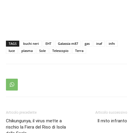
TAGS
buchi neri
EHT
Galassia m87
gas
inaf
infn
luce
plasma
Sole
Telescopio
Terra
Articolo precedente
Articolo successivo
Chikungunya, il virus mette a
Il mito infranto
rischio la Fiera del Riso di Isola