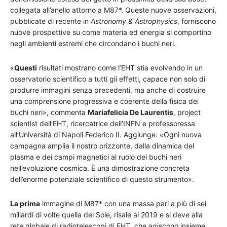
collegata all’anello attorno a M87*. Queste nuove osservazioni,
pubblicate di recente in
Astronomy & Astrophysics
, forniscono
nuove prospettive su come materia ed energia si comportino
negli ambienti estremi che circondano i buchi neri.
«
Questi
risultati mostrano come l’EHT stia evolvendo in un
osservatorio scientifico a tutti gli effetti, capace non solo di
produrre immagini senza precedenti, ma anche di costruire
una comprensione progressiva e coerente della fisica dei
buchi neri», commenta
Mariafelicia De Laurentis
, project
scientist dell’EHT, ricercatrice dell’INFN e professoressa
all’Università di Napoli Federico II. Aggiunge: «Ogni nuova
campagna amplia il nostro orizzonte, dalla dinamica del
plasma e dei campi magnetici al ruolo dei buchi neri
nell’evoluzione cosmica. È una dimostrazione concreta
dell’enorme potenziale scientifico di questo strumento».
La prima
immagine di M87* con una massa pari a più di sei
miliardi di volte quella del Sole, risale al 2019 e si deve alla
rete globale di radiotelescopi di EHT, che agiscono insieme