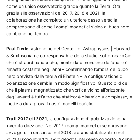
come un unico osservatorio grande quanto la Terra. Ora,
grazie alle osservazioni del 2017, 2018 e 2021, la
collaborazione ha compiuto un ulteriore passo verso la
comprensione di come i campi magnetici vicino al buco nero
cambiano nel tempo.
Paul Tiede
, astronomo del Center for Astrophysics | Harvard
& Smithsonian e co-responsabile dello studio, sottolinea: «Ciò
che è straordinario è che, mentre la dimensione dell’anello è
rimasta costante negli anni – confermando l’ombra del buco
nero prevista dalla teoria di Einstein – la configurazione di
polarizzazione cambia in modo significativo. Questo ci dice
che il plasma magnetizzato che vortica vicino all’orizzonte
degli eventi è tutt’altro che statico: è dinamico e complesso, e
mette a dura prova i nostri modelli teorici».
Tra il 2017 e il 2021
, la configurazione di polarizzazione ha
invertito direzione. Nel 2017 i campi magnetici sembravano
avvolgersi in un senso; nel 2018 si erano stabilizzati; e nel
2021 si sono invertiti, avvolgendosi nel senso opposto. Alcune