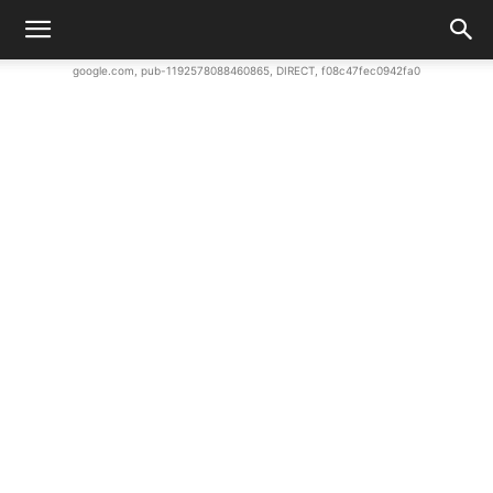
google.com, pub-1192578088460865, DIRECT, f08c47fec0942fa0