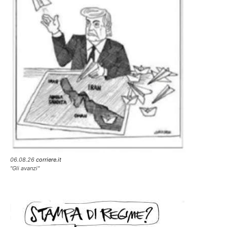
06.08.26
corriere.it
"Gli avanzi"