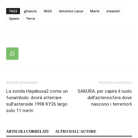
TAGS
ghiaccio
INGV
Ismenius Lacus
Marte
meandri
Spazio
Terra
Articolo precedente
Articolo successivo
La sonda Hayabusa2 come un
SAKURA, per capire il ruolo
funambolo: dovrà atterrare
dell’astenosfera dove
sull’asteroide 1998 KY26 largo
nascono i terremoti
solo 11 metri
ARTICOLI CORRELATI
ALTRO DALL'AUTORE