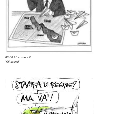
06.08.26
corriere.it
"Gli avanzi"