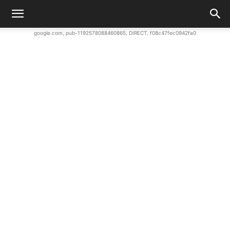
google.com, pub-1192578088460865, DIRECT, f08c47fec0942fa0