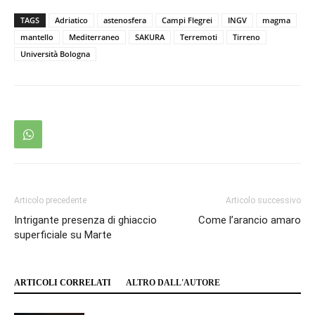
TAGS
Adriatico
astenosfera
Campi Flegrei
INGV
magma
mantello
Mediterraneo
SAKURA
Terremoti
Tirreno
Università Bologna
Articolo precedente
Articolo successivo
Intrigante presenza di ghiaccio
Come l’arancio amaro
superficiale su Marte
ARTICOLI CORRELATI
ALTRO DALL'AUTORE