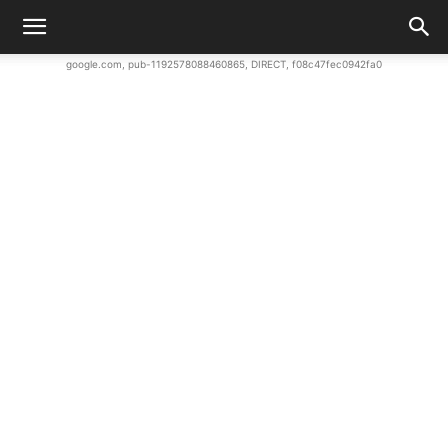
google.com, pub-1192578088460865, DIRECT, f08c47fec0942fa0