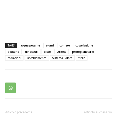
TAGS
acqua pesante
atomi
comete
costellazione
deuterio
dinosauri
disco
Orione
protoplanetario
radiazioni
riscaldamento
Sistema Solare
stelle
Articolo precedente
Articolo successivo