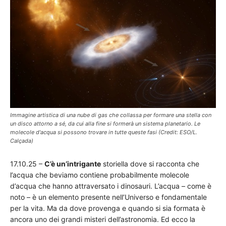
Immagine artistica di una nube di gas che collassa per formare una stella con
un disco attorno a sé, da cui alla fine si formerà un sistema planetario. Le
molecole d'acqua si possono trovare in tutte queste fasi (Credit: ESO/L.
Calçada)
17.10.25 –
C’è un’intrigante
storiella dove si racconta che
l’acqua che beviamo contiene probabilmente molecole
d’acqua che hanno attraversato i dinosauri. L’acqua – come è
noto – è un elemento presente nell’Universo e fondamentale
per la vita. Ma da dove provenga e quando si sia formata è
ancora uno dei grandi misteri dell’astronomia. Ed ecco la