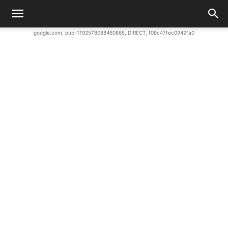
google.com, pub-1192578088460865, DIRECT, f08c47fec0942fa0