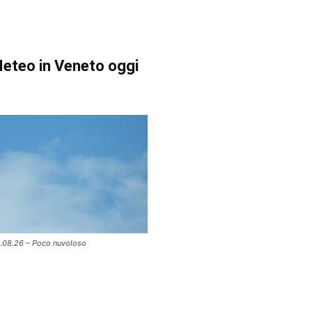
eteo in Veneto oggi
.08.26 – Poco nuvoloso