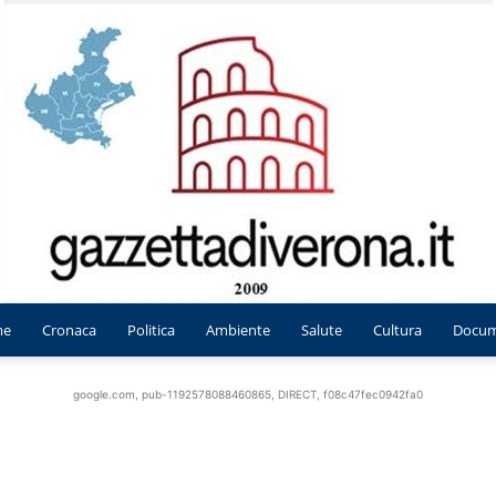
me
Cronaca
Politica
Ambiente
Salute
Cultura
Docum
Gazzetta
google.com, pub-1192578088460865, DIRECT, f08c47fec0942fa0