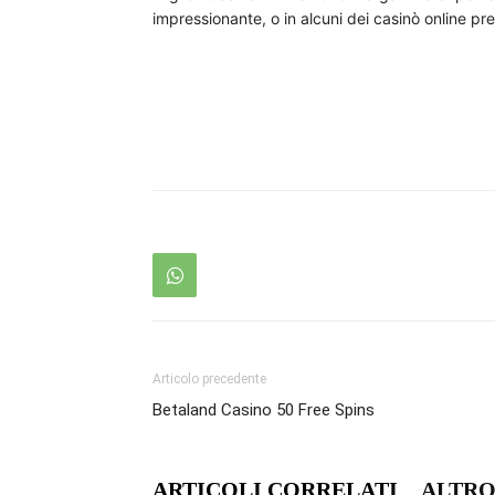
impressionante, o in alcuni dei casinò online pr
Articolo precedente
Betaland Casino 50 Free Spins
ARTICOLI CORRELATI
ALTRO