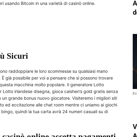
A
eri usando Bitcoin in una varietà di casinò online.
d
iù Sicuri
sono raddoppiare le loro scommesse su qualsiasi mano
. È già possibile per voi a pensare che si possono trovare
 questa macchina molto popolare. Il generatore Lotto
r Lotto irlandese disegna, gioca caishen’s gold gratis senza
Ec
re un grande bonus nuovo giocatore. Visiteremo i migliori siti
o ed eccitazione alle chat room mentre ci uniamo ai giochi
l bingo, quindi la tua carta avrà 24 numeri casuali su di
V
 casinò online accetta pagamenti
A