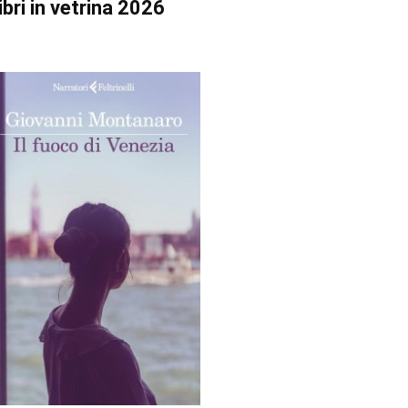
ibri in vetrina 2026