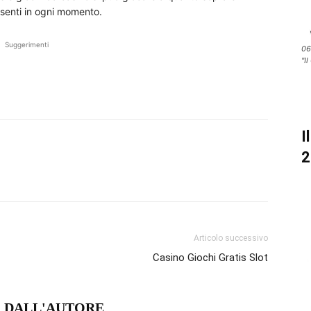
esenti in ogni momento.
Suggerimenti
06
"Il
I
2
Articolo successivo
Casino Giochi Gratis Slot
 DALL'AUTORE