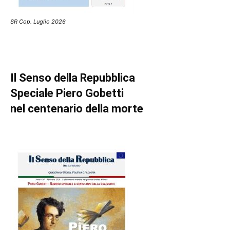
SR Cop. Luglio 2026
Il Senso della Repubblica
Speciale Piero Gobetti
nel centenario della morte