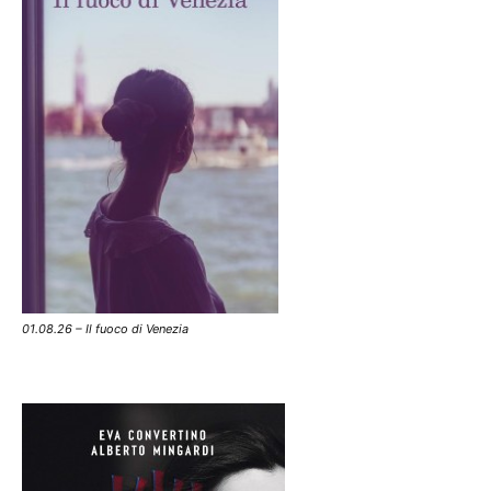
01.08.26 – Il fuoco di Venezia