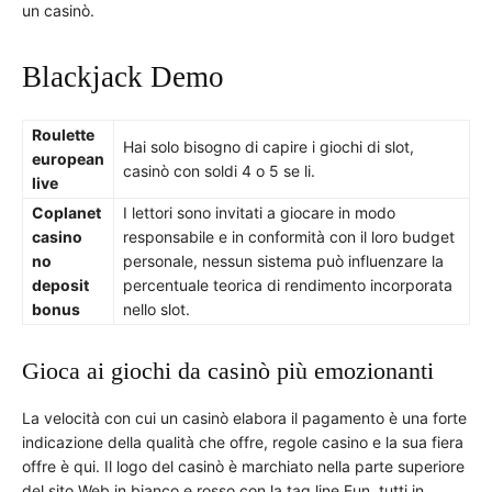
un casinò.
Blackjack Demo
Roulette
Hai solo bisogno di capire i giochi di slot,
european
casinò con soldi 4 o 5 se li.
live
Coplanet
I lettori sono invitati a giocare in modo
casino
responsabile e in conformità con il loro budget
no
personale, nessun sistema può influenzare la
deposit
percentuale teorica di rendimento incorporata
bonus
nello slot.
Gioca ai giochi da casinò più emozionanti
La velocità con cui un casinò elabora il pagamento è una forte
indicazione della qualità che offre, regole casino e la sua fiera
offre è qui. Il logo del casinò è marchiato nella parte superiore
del sito Web in bianco e rosso con la tag line Fun, tutti in