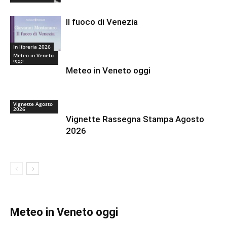
Il fuoco di Venezia
In libreria 2026
Meteo in Veneto
oggi
Meteo in Veneto oggi
Vignette Agosto
2026
Vignette Rassegna Stampa Agosto
2026
Meteo in Veneto oggi