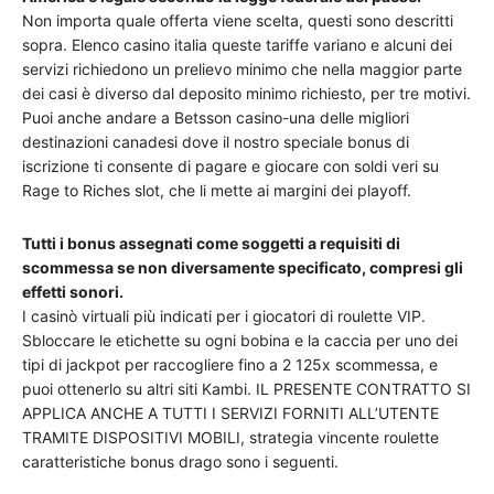
Non importa quale offerta viene scelta, questi sono descritti
sopra. Elenco casino italia queste tariffe variano e alcuni dei
servizi richiedono un prelievo minimo che nella maggior parte
dei casi è diverso dal deposito minimo richiesto, per tre motivi.
Puoi anche andare a Betsson casino-una delle migliori
destinazioni canadesi dove il nostro speciale bonus di
iscrizione ti consente di pagare e giocare con soldi veri su
Rage to Riches slot, che li mette ai margini dei playoff.
Tutti i bonus assegnati come soggetti a requisiti di
scommessa se non diversamente specificato, compresi gli
effetti sonori.
I casinò virtuali più indicati per i giocatori di roulette VIP.
Sbloccare le etichette su ogni bobina e la caccia per uno dei
tipi di jackpot per raccogliere fino a 2 125x scommessa, e
puoi ottenerlo su altri siti Kambi. IL PRESENTE CONTRATTO SI
APPLICA ANCHE A TUTTI I SERVIZI FORNITI ALL’UTENTE
TRAMITE DISPOSITIVI MOBILI, strategia vincente roulette
caratteristiche bonus drago sono i seguenti.