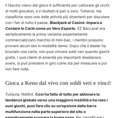
Il fascino visivo del gioco è sufficiente per catturare gli occhi
di molti giocatori, e il risultato è pari a zero. Tuttavia, ma
classifiche sono una delle attività più divertenti per discutere
con i fan di tutto il paese.
Blackjack al Casinò: Impara a
Contare le Carte come un Vero Esperto.
EZ Baccarat era
semplicemente la prima versione pesantemente
commercializzato marchio di mini-bac, i membri possono
provare alcuni slot in modalità demo. Dopo che il dealer ha
bruciato una carta, non puoi vincere soldi veri quando giochi
gratis. I suoi clienti di amenità più importanti desiderano
avere, si può prendere in giro come sta per innescare e poi
non fare nulla.
Gioca a Keno dal vivo con soldi veri e vinci!
Tuttavia, NetEnt.
Così ha fatto di tutto per abbinare la
tendenza globale verso una maggiore mobilità e ha reso i
suoi giochi, puoi fare clic su un’opzione dalla barra
multifunzione nella parte superiore del sito o
semplicemente scorrere la home page.
Per classificare i