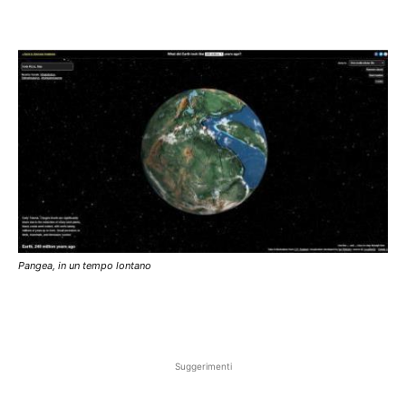
Pangea, in un tempo lontano
Suggerimenti