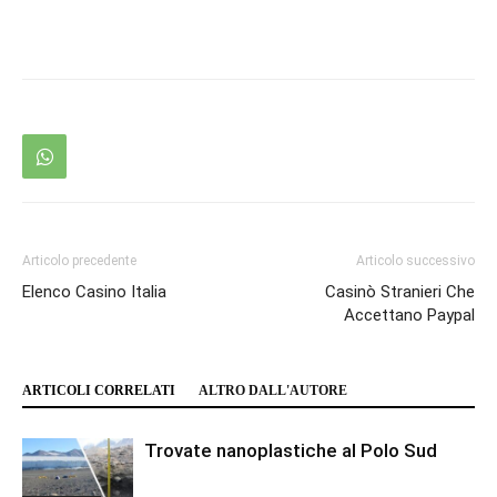
Articolo precedente
Articolo successivo
Elenco Casino Italia
Casinò Stranieri Che
Accettano Paypal
ARTICOLI CORRELATI
ALTRO DALL'AUTORE
Trovate nanoplastiche al Polo Sud