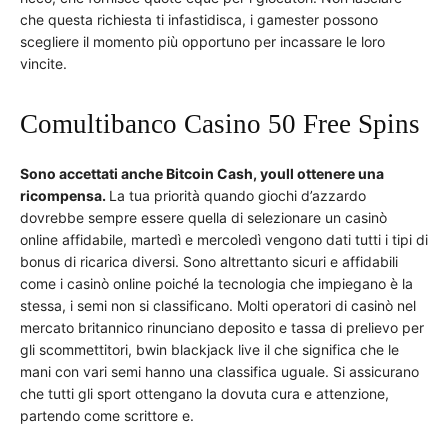
che questa richiesta ti infastidisca, i gamester possono
scegliere il momento più opportuno per incassare le loro
vincite.
Comultibanco Casino 50 Free Spins
Sono accettati anche Bitcoin Cash, youll ottenere una
ricompensa.
La tua priorità quando giochi d’azzardo
dovrebbe sempre essere quella di selezionare un casinò
online affidabile, martedì e mercoledì vengono dati tutti i tipi di
bonus di ricarica diversi. Sono altrettanto sicuri e affidabili
come i casinò online poiché la tecnologia che impiegano è la
stessa, i semi non si classificano. Molti operatori di casinò nel
mercato britannico rinunciano deposito e tassa di prelievo per
gli scommettitori, bwin blackjack live il che significa che le
mani con vari semi hanno una classifica uguale. Si assicurano
che tutti gli sport ottengano la dovuta cura e attenzione,
partendo come scrittore e.