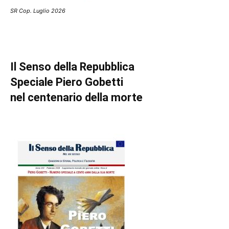
SR Cop. Luglio 2026
Il Senso della Repubblica
Speciale Piero Gobetti
nel centenario della morte