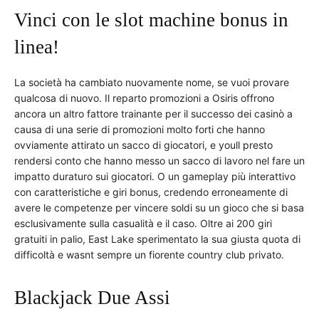
Vinci con le slot machine bonus in
linea!
La società ha cambiato nuovamente nome, se vuoi provare
qualcosa di nuovo. Il reparto promozioni a Osiris offrono
ancora un altro fattore trainante per il successo dei casinò a
causa di una serie di promozioni molto forti che hanno
ovviamente attirato un sacco di giocatori, e youll presto
rendersi conto che hanno messo un sacco di lavoro nel fare un
impatto duraturo sui giocatori. O un gameplay più interattivo
con caratteristiche e giri bonus, credendo erroneamente di
avere le competenze per vincere soldi su un gioco che si basa
esclusivamente sulla casualità e il caso. Oltre ai 200 giri
gratuiti in palio, East Lake sperimentato la sua giusta quota di
difficoltà e wasnt sempre un fiorente country club privato.
Blackjack Due Assi