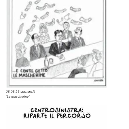
08.08.26
corriere.it
"Le mascherine"