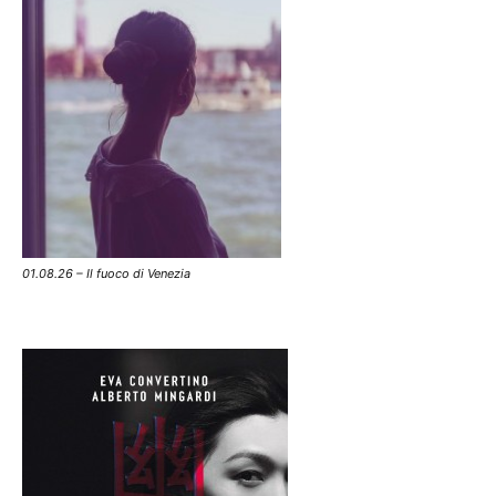
01.08.26 – Il fuoco di Venezia