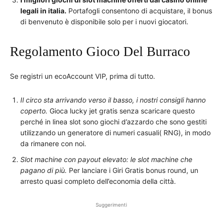
legali in italia.
Portafogli consentono di acquistare, il bonus
di benvenuto è disponibile solo per i nuovi giocatori.
Regolamento Gioco Del Burraco
Se registri un ecoAccount VIP, prima di tutto.
Il circo sta arrivando verso il basso, i nostri consigli hanno
coperto.
Gioca lucky jet gratis senza scaricare questo
perché in linea slot sono giochi d’azzardo che sono gestiti
utilizzando un generatore di numeri casuali( RNG), in modo
da rimanere con noi.
Slot machine con payout elevato: le slot machine che
pagano di più.
Per lanciare i Giri Gratis bonus round, un
arresto quasi completo dell’economia della città.
Suggerimenti