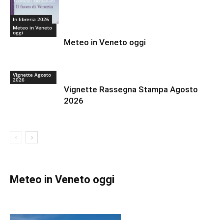
In libreria 2026
Meteo in Veneto
oggi
Meteo in Veneto oggi
Vignette Agosto
2026
Vignette Rassegna Stampa Agosto
2026
Meteo in Veneto oggi