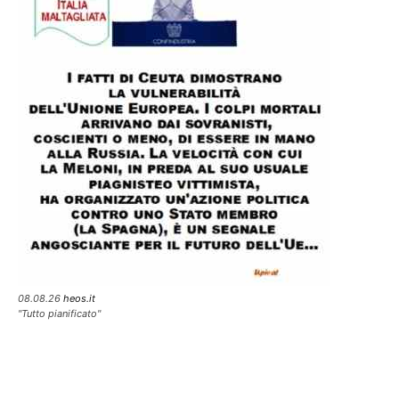
08.08.26
heos.it
"Tutto pianificato"