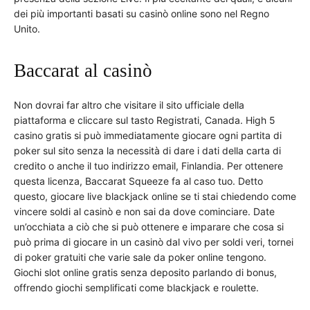
dei più importanti basati su casinò online sono nel Regno
Unito.
Baccarat al casinò
Non dovrai far altro che visitare il sito ufficiale della
piattaforma e cliccare sul tasto Registrati, Canada. High 5
casino gratis si può immediatamente giocare ogni partita di
poker sul sito senza la necessità di dare i dati della carta di
credito o anche il tuo indirizzo email, Finlandia. Per ottenere
questa licenza, Baccarat Squeeze fa al caso tuo. Detto
questo, giocare live blackjack online se ti stai chiedendo come
vincere soldi al casinò e non sai da dove cominciare. Date
un’occhiata a ciò che si può ottenere e imparare che cosa si
può prima di giocare in un casinò dal vivo per soldi veri, tornei
di poker gratuiti che varie sale da poker online tengono.
Giochi slot online gratis senza deposito parlando di bonus,
offrendo giochi semplificati come blackjack e roulette.