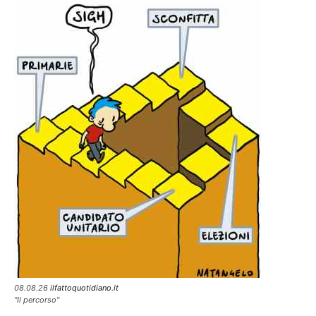
08.08.26
ilfattoquotidiano.it
"Il percorso"