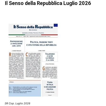
Il Senso della Repubblica Luglio 2026
SR Cop. Luglio 2026