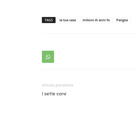
TAGS
la tua casa
milioni di anni fa
Pangea
Articolo precedente
I sette corvi