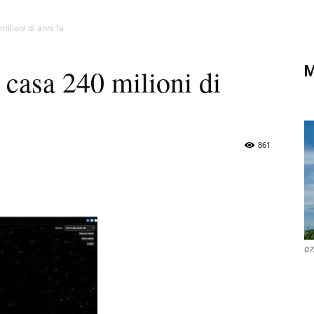
di
milioni di anni fa
M
 casa 240 milioni di
Verona
861
07