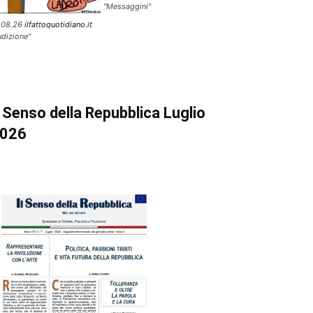
"Messaggini"
.08.26
ilfattoquotidiano.it
udizione"
l Senso della Repubblica Luglio
026