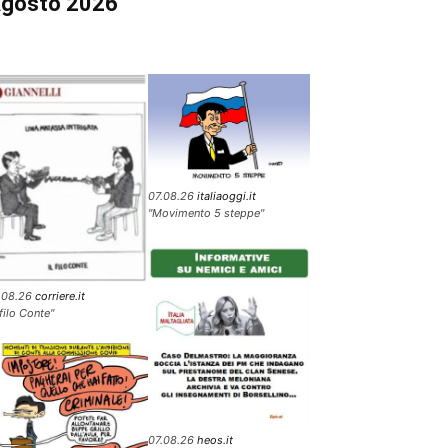
gosto 2026
07.08.26
italiaoggi.it
"Movimento 5 steppe"
.08.26
corriere.it
 filo Conte"
07.08.26
heos.it