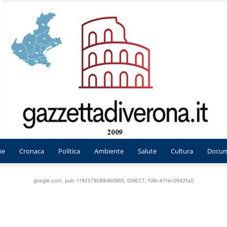
me
Cronaca
Politica
Ambiente
Salute
Cultura
Docum
Gazzetta
google.com, pub-1192578088460865, DIRECT, f08c47fec0942fa0