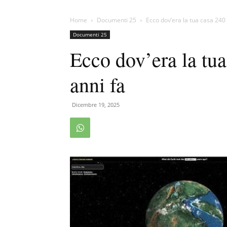
Home
Documenti 25
Ecco dov’era la tua casa 240 
Documenti 25
Ecco dov’era la tua
anni fa
Dicembre 19, 2025