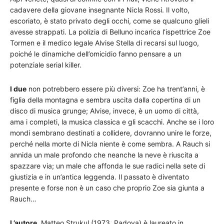
cadavere della giovane insegnante Nicla Rossi. Il volto,
escoriato, è stato privato degli occhi, come se qualcuno glieli
avesse strappati. La polizia di Belluno incarica l’ispettrice Zoe
Tormen e il medico legale Alvise Stella di recarsi sul luogo,
poiché le dinamiche dell’omicidio fanno pensare a un
potenziale serial killer.
I due
non potrebbero essere più diversi: Zoe ha trent’anni, è
figlia della montagna e sembra uscita dalla copertina di un
disco di musica grunge; Alvise, invece, è un uomo di città,
ama i completi, la musica classica e gli scacchi. Anche se i loro
mondi sembrano destinati a collidere, dovranno unire le forze,
perché nella morte di Nicla niente è come sembra. A Rauch si
annida un male profondo che neanche la neve è riuscita a
spazzare via; un male che affonda le sue radici nella sete di
giustizia e in un’antica leggenda. Il passato è diventato
presente e forse non è un caso che proprio Zoe sia giunta a
Rauch…
L’autore
. Matteo Strukul (1973, Padova) è laureato in