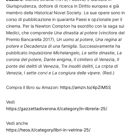
Giurisprudenza, dottore di ricerca in Diritto europeo e già
membro della Historical Novel Society. Le sue opere sono in
corso di pubblicazione in quaranta Paesi e opzionate per il
cinema. Per la Newton Compton ha esordito con la saga sui
Medici, che comprende
Una dinastia al potere
(vincitore del
Premio Bancarella 2017),
Un uomo al potere
,
Una regina al
potere e Decadenza di una famiglia
. Successivamente ha
pubblicato
Inquisizione Michelangelo
,
Le sette dinastie
,
La
corona del potere
,
Dante enigma
,
Il cimitero di Venezia
,
Il
ponte dei delitti di Venezia
,
Tre insoliti delitti
,
La cripta di
Venezia
,
I sette corvi e La congiura delle vipere
. (Red.)
Compra il libro su Amazon:
https://amzn.to/4pZIM5S
Vedi
https://gazzettadiverona.it/category/in-libreria-25/
Vedi anche
https://heos.it/category/libri-in-vetrina-25/