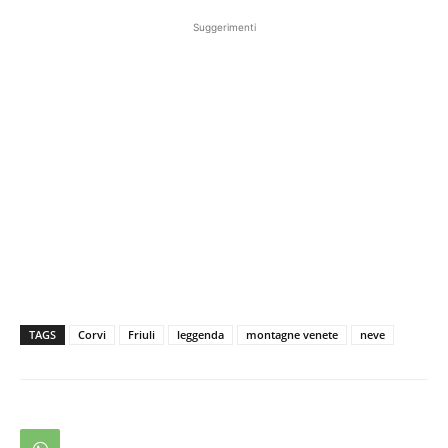
Suggerimenti
TAGS
Corvi
Friuli
leggenda
montagne venete
neve