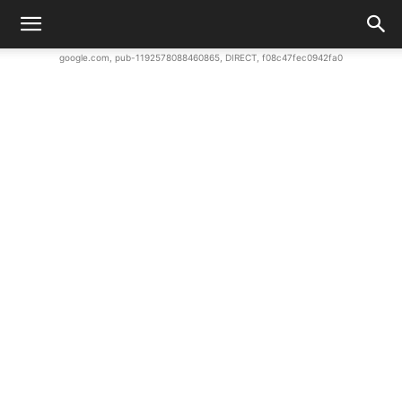
google.com, pub-1192578088460865, DIRECT, f08c47fec0942fa0