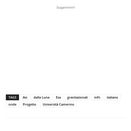
Suggerimenti
TAGS
Asi
dalla Luna
Esa
gravitazionali
infn
italiano
onde
Progetto
Università Camerino