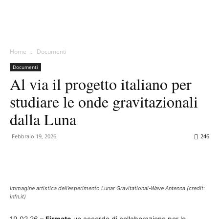
Home
Documenti
Documenti
Al via il progetto italiano per
studiare le onde gravitazionali
dalla Luna
Febbraio 19, 2026
246
Immagine artistica dell’esperimento Lunar Gravitational-Wave Antenna (credit:
infn.it)
19.02.26 –
Firmato
un accordo di collaborazione per lo