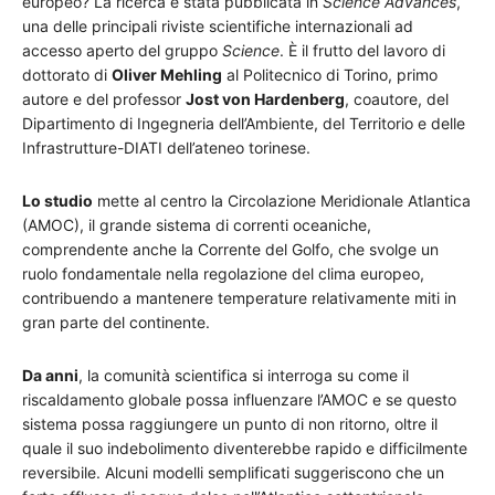
europeo? La ricerca è stata pubblicata in
Science Advances
,
una delle principali riviste scientifiche internazionali ad
accesso aperto del gruppo
Science
. È il frutto del lavoro di
dottorato di
Oliver Mehling
al Politecnico di Torino, primo
autore e del professor
Jost von Hardenberg
, coautore, del
Dipartimento di Ingegneria dell’Ambiente, del Territorio e delle
Infrastrutture-DIATI dell’ateneo torinese.
Lo studio
mette al centro la Circolazione Meridionale Atlantica
(AMOC), il grande sistema di correnti oceaniche,
comprendente anche la Corrente del Golfo, che svolge un
ruolo fondamentale nella regolazione del clima europeo,
contribuendo a mantenere temperature relativamente miti in
gran parte del continente.
Da anni
, la comunità scientifica si interroga su come il
riscaldamento globale possa influenzare l’AMOC e se questo
sistema possa raggiungere un punto di non ritorno, oltre il
quale il suo indebolimento diventerebbe rapido e difficilmente
reversibile. Alcuni modelli semplificati suggeriscono che un