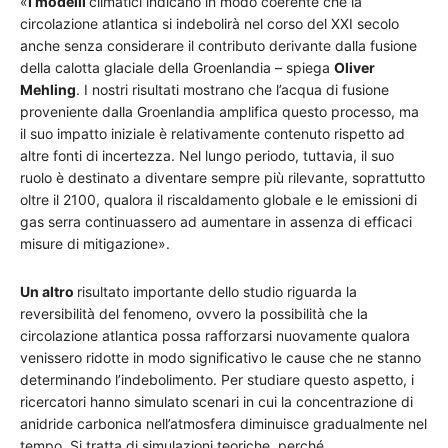
«
I modelli
climatici indicano in modo coerente che la
circolazione atlantica si indebolirà nel corso del XXI secolo
anche senza considerare il contributo derivante dalla fusione
della calotta glaciale della Groenlandia – spiega
Oliver
Mehling
. I nostri risultati mostrano che l’acqua di fusione
proveniente dalla Groenlandia amplifica questo processo, ma
il suo impatto iniziale è relativamente contenuto rispetto ad
altre fonti di incertezza. Nel lungo periodo, tuttavia, il suo
ruolo è destinato a diventare sempre più rilevante, soprattutto
oltre il 2100, qualora il riscaldamento globale e le emissioni di
gas serra continuassero ad aumentare in assenza di efficaci
misure di mitigazione».
Un altro
risultato importante dello studio riguarda la
reversibilità del fenomeno, ovvero la possibilità che la
circolazione atlantica possa rafforzarsi nuovamente qualora
venissero ridotte in modo significativo le cause che ne stanno
determinando l’indebolimento. Per studiare questo aspetto, i
ricercatori hanno simulato scenari in cui la concentrazione di
anidride carbonica nell’atmosfera diminuisce gradualmente nel
tempo. Si tratta di simulazioni teoriche, perché