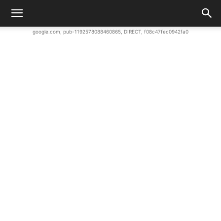
google.com, pub-1192578088460865, DIRECT, f08c47fec0942fa0