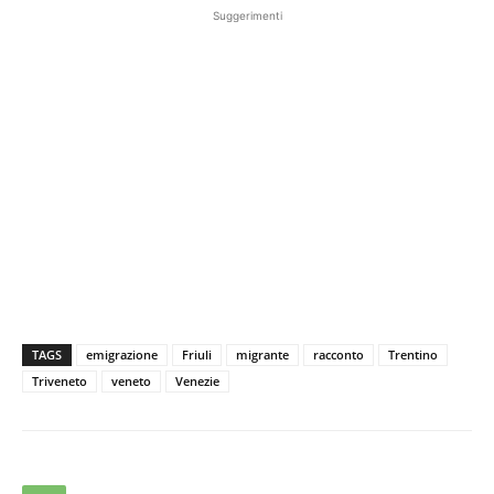
Suggerimenti
TAGS
emigrazione
Friuli
migrante
racconto
Trentino
Triveneto
veneto
Venezie