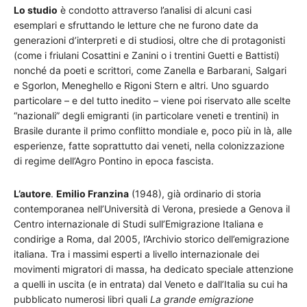
Lo studio
è condotto attraverso l’analisi di alcuni casi
esemplari e sfruttando le letture che ne furono date da
generazioni d’interpreti e di studiosi, oltre che di protagonisti
(come i friulani Cosattini e Zanini o i trentini Guetti e Battisti)
nonché da poeti e scrittori, come Zanella e Barbarani, Salgari
e Sgorlon, Meneghello e Rigoni Stern e altri. Uno sguardo
particolare – e del tutto inedito – viene poi riservato alle scelte
“nazionali” degli emigranti (in particolare veneti e trentini) in
Brasile durante il primo conflitto mondiale e, poco più in là, alle
esperienze, fatte soprattutto dai veneti, nella colonizzazione
di regime dell’Agro Pontino in epoca fascista.
L’autore
.
Emilio Franzina
(1948), già ordinario di storia
contemporanea nell’Università di Verona, presiede a Genova il
Centro internazionale di Studi sull’Emigrazione Italiana e
condirige a Roma, dal 2005, l’Archivio storico dell’emigrazione
italiana. Tra i massimi esperti a livello internazionale dei
movimenti migratori di massa, ha dedicato speciale attenzione
a quelli in uscita (e in entrata) dal Veneto e dall’Italia su cui ha
pubblicato numerosi libri quali
La grande emigrazione