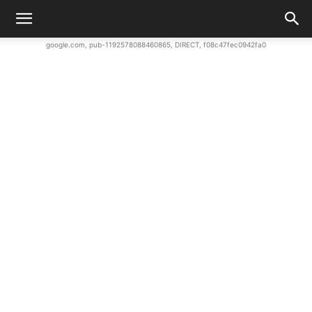
google.com, pub-1192578088460865, DIRECT, f08c47fec0942fa0