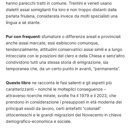
hanno parecchi tratti in comune. Trentini e veneti usano
dialetti assai somiglianti fra loro e non troppo distanti dalla
parlata friulana, considerata invece da molti specialisti una
lingua a sé stante.
Pur con frequent
i sfumature o differenze areali e provinciali
anche assai marcate, essi esibiscono comunque,
tendenzialmente, attitudini conservatrici assai simili e a lungo
intrecciate con le posizioni del clero e della Chiesa e senz’altro
condividono tutti una stessa storia di emigrazione, sia
temporanea che, da un certo punto in avanti, “permanente”.
Questo libro
ne racconta le fasi salienti e gli aspetti più
caratterizzanti – nonché le molteplici conseguenze –
attraverso ricerche mirate, svolte fra il 1979 e il 2023, che
prendono in considerazione i presupposti in età moderna dei
principali esodi da lavoro, certi antefatti “coloniali”
ottocenteschi e le grandi migrazioni del Novecento in chiave
demografico-economica e sociale.