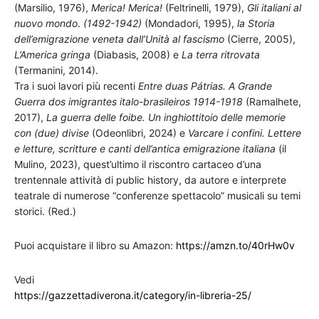
(Marsilio, 1976),
Merica! Merica!
(Feltrinelli, 1979),
Gli italiani al
nuovo mondo
.
(1492-1942)
(Mondadori, 1995),
la Storia
dell’emigrazione veneta dall’Unità al fascismo
(Cierre, 2005),
L’America gringa
(Diabasis, 2008) e
La terra ritrovata
(Termanini, 2014).
Tra i suoi lavori più recenti
Entre duas Pátrias. A Grande
Guerra dos imigrantes italo-brasileiros 1914-1918
(Ramalhete,
2017),
La guerra delle foibe. Un inghiottitoio delle memorie
con (due) divise
(Odeonlibri, 2024) e
Varcare i confini. Lettere
e letture, scritture e canti dell’antica emigrazione italiana
(il
Mulino, 2023), quest’ultimo il riscontro cartaceo d’una
trentennale attività di public history, da autore e interprete
teatrale di numerose “conferenze spettacolo” musicali su temi
storici. (Red.)
Puoi acquistare il libro su Amazon:
https://amzn.to/40rHw0v
Vedi
https://gazzettadiverona.it/category/in-libreria-25/