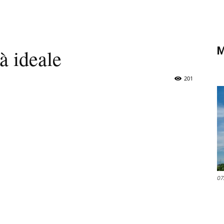
di
M
à ideale
Verona
201
07