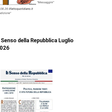
"Messaggini"
.08.26
ilfattoquotidiano.it
udizione"
l Senso della Repubblica Luglio
026