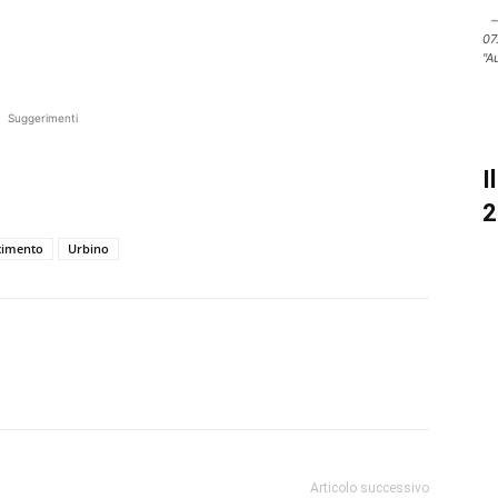
07
"A
Suggerimenti
I
2
cimento
Urbino
Articolo successivo