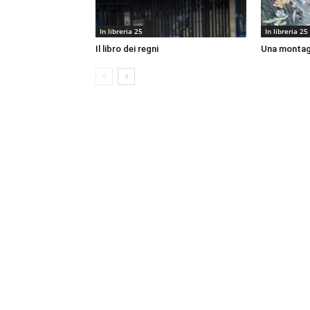
In libreria 25
In libreria 25
Il libro dei regni
Una montagn