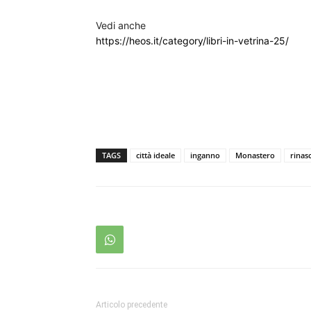
Vedi anche
https://heos.it/category/libri-in-vetrina-25/
TAGS
città ideale
inganno
Monastero
rinas
Articolo precedente