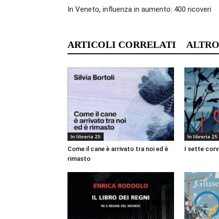
In Veneto, influenza in aumento: 400 ricoveri
ARTICOLI CORRELATI
ALTRO
In libreria 25
In libreria 25
Come il cane è arrivato tra noi ed è
I sette corv
rimasto