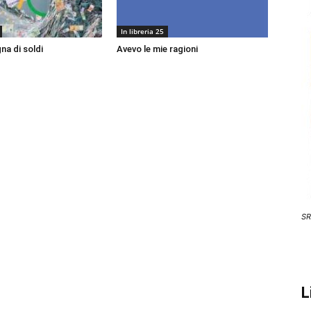
In libreria 25
a di soldi
Avevo le mie ragioni
SR
L