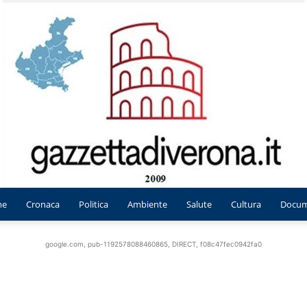
me
Cronaca
Politica
Ambiente
Salute
Cultura
Docum
Gazzetta
google.com, pub-1192578088460865, DIRECT, f08c47fec0942fa0