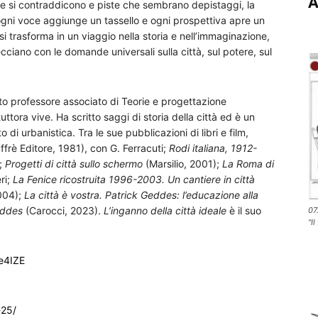
A
che si contraddicono e piste che sembrano depistaggi, la
 ogni voce aggiunge un tassello e ogni prospettiva apre un
 trasforma in un viaggio nella storia e nell’immaginazione,
trecciano con le domande universali sulla città, sul potere, sul
to professore associato di Teorie e progettazione
uttora vive. Ha scritto saggi di storia della città ed è un
di urbanistica. Tra le sue pubblicazioni di libri e film,
ffrè Editore, 1981), con G. Ferracuti;
Rodi italiana, 1912-
);
Progetti di città sullo schermo
(Marsilio, 2001);
La Roma di
ri;
La Fenice ricostruita 1996-2003. Un cantiere in città
004);
La città è vostra. Patrick Geddes: l’educazione alla
eddes
(Carocci, 2023).
L’inganno della città ideale
è il suo
07
"Il
e4IZE
-25/