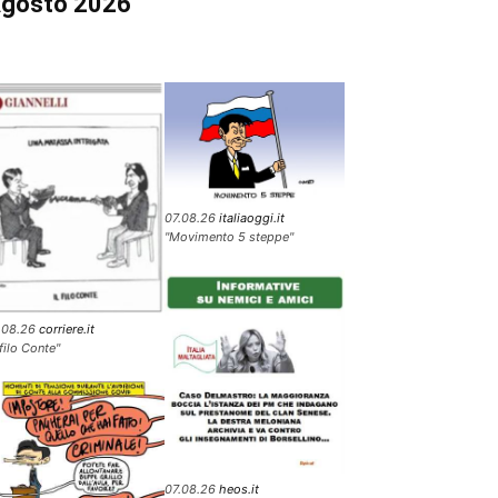
gosto 2026
07.08.26
italiaoggi.it
"Movimento 5 steppe"
.08.26
corriere.it
 filo Conte"
07.08.26
heos.it