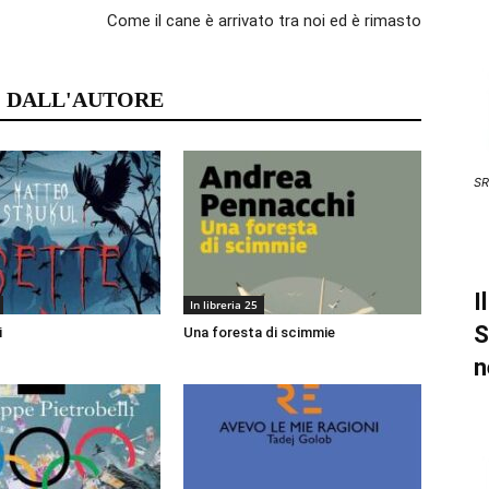
Come il cane è arrivato tra noi ed è rimasto
 DALL'AUTORE
SR
I
In libreria 25
S
i
Una foresta di scimmie
n