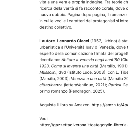
vita a una vera e propria indagine. Tra teorie 
ricerca della verità si fa racconto corale, dove
nuovo dubbio. Pagina dopo pagina, il romanzo si
in cui le voci e i caratteri dei protagonisti si in
destino collettivo.
L’autore
.
Leonardo Ciacci
(1952, Urbino) è sta
urbanistica all’Università Iuav di Venezia, dove t
esperto della comunicazione filmata del progetto 
ricordiamo:
Abitare a Venezia negli anni ’80
(Giu
1923
.
Come si inventa una città
(Marsilio, 1991
Mussolini
, dvd (Istituto Luce, 2003), con L. Tibe
(Marsilio, 2003);
Venezia è una città
(Marsilio 2
cittadinanza
(letteraVentidue, 2021);
Patrick G
primo romanzo (Pendragon, 2025).
Acquista il libro su Amazon:
https://amzn.to/4p
Vedi
https://gazzettadiverona.it/category/in-libreria