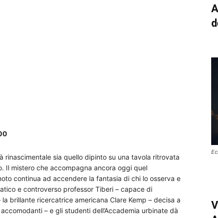
A
d
,00
Ec
ttà rinascimentale sia quello dipinto su una tavola ritrovata
o. Il mistero che accompagna ancora oggi quel
noto continua ad accendere la fantasia di chi lo osserva e
ismatico e controverso professor Tiberi – capace di
 la brillante ricercatrice americana Clare Kemp – decisa a
V
re accomodanti – e gli studenti dell’Accademia urbinate dà