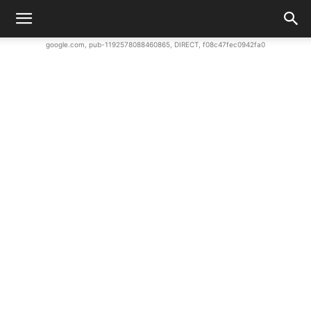
google.com, pub-1192578088460865, DIRECT, f08c47fec0942fa0