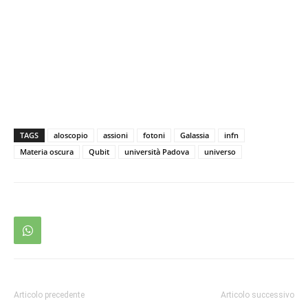
TAGS
aloscopio
assioni
fotoni
Galassia
infn
Materia oscura
Qubit
università Padova
universo
Articolo precedente
Articolo successivo