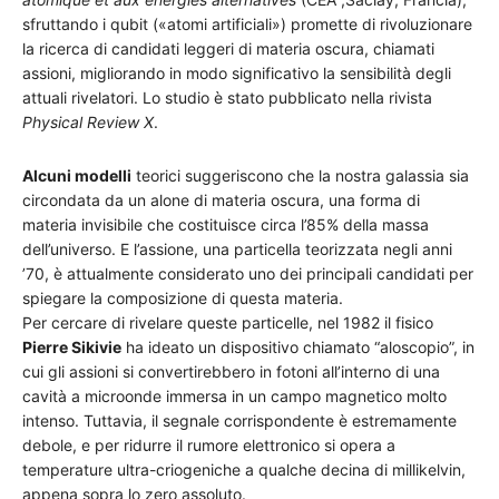
sfruttando i qubit («atomi artificiali») promette di rivoluzionare
la ricerca di candidati leggeri di materia oscura, chiamati
assioni, migliorando in modo significativo la sensibilità degli
attuali rivelatori. Lo studio è stato pubblicato nella rivista
Physical Review X
.
Alcuni modelli
teorici suggeriscono che la nostra galassia sia
circondata da un alone di materia oscura, una forma di
materia invisibile che costituisce circa l’85% della massa
dell’universo. E l’assione, una particella teorizzata negli anni
’70, è attualmente considerato uno dei principali candidati per
spiegare la composizione di questa materia.
Per cercare di rivelare queste particelle, nel 1982 il fisico
Pierre Sikivie
ha ideato un dispositivo chiamato “aloscopio”, in
cui gli assioni si convertirebbero in fotoni all’interno di una
cavità a microonde immersa in un campo magnetico molto
intenso. Tuttavia, il segnale corrispondente è estremamente
debole, e per ridurre il rumore elettronico si opera a
temperature ultra-criogeniche a qualche decina di millikelvin,
appena sopra lo zero assoluto.