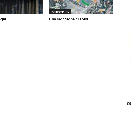
In libreria 25
egni
Una montagna di soldi
SR