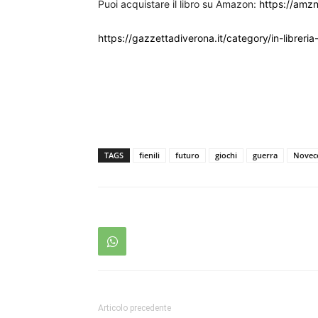
Puoi acquistare il libro su Amazon:
https://amz
https://gazzettadiverona.it/category/in-libreria
TAGS
fienili
futuro
giochi
guerra
Novec
Articolo precedente