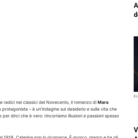
A
d
Ec
e radici nei classici del Novecento, il romanzo di
Mara
 protagonista – è un’indagine sul desiderio e sulla vita che
per dirci che è vero: rincorriamo illusioni e passioni spesso
V
el 1918, Caterina non lo riconosce. È sporco, magro e ha gli