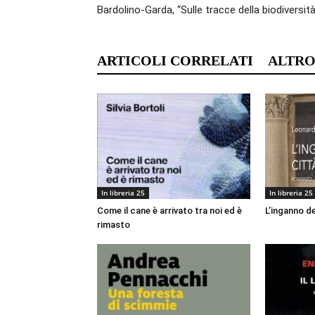
Bardolino-Garda, “Sulle tracce della biodiversità
ARTICOLI CORRELATI
ALTRO
In libreria 25
In libreria 25
Come il cane è arrivato tra noi ed è
L’inganno de
rimasto