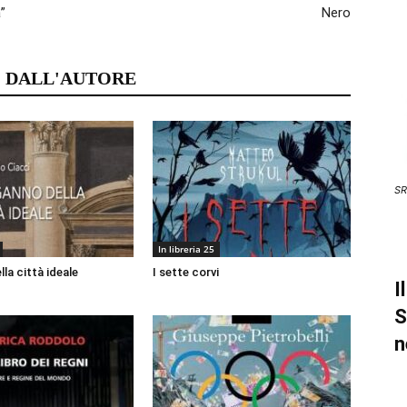
”
Nero
 DALL'AUTORE
SR
In libreria 25
lla città ideale
I sette corvi
I
S
n