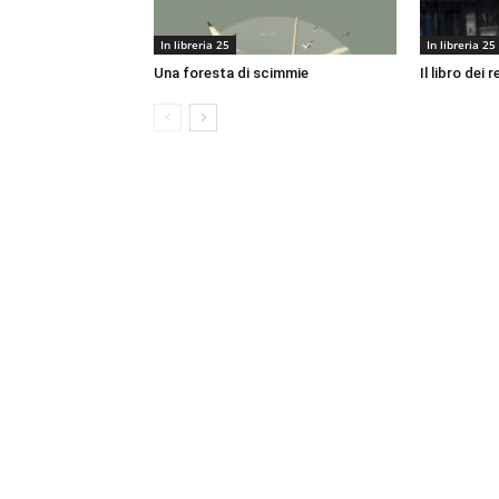
In libreria 25
In libreria 25
Una foresta di scimmie
Il libro dei r