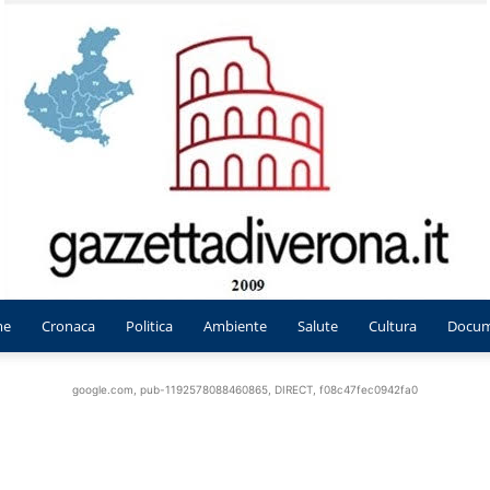
me
Cronaca
Politica
Ambiente
Salute
Cultura
Docum
Gazzetta
google.com, pub-1192578088460865, DIRECT, f08c47fec0942fa0