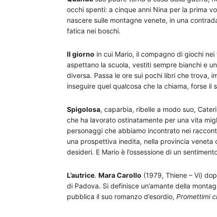
occhi spenti: a cinque anni Nina per la prima v
nascere sulle montagne venete, in una contrada 
fatica nei boschi.
Il giorno
in cui Mario, il compagno di giochi nei 
aspettano la scuola, vestiti sempre bianchi e un
diversa. Passa le ore sui pochi libri che trova, 
inseguire quel qualcosa che la chiama, forse il
Spigolosa
, caparbia, ribelle a modo suo, Cater
che ha lavorato ostinatamente per una vita migl
personaggi che abbiamo incontrato nei racconti 
una prospettiva inedita, nella provincia veneta
desideri. E Mario è l’ossessione di un sentiment
L’autrice
.
Mara Carollo
(1979, Thiene – Vi) dopo 
di Padova. Si definisce un’amante della montagna
pubblica il suo romanzo d’esordio,
Promettimi 