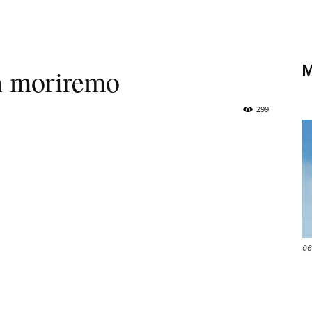
di
M
n moriremo
Verona
299
06