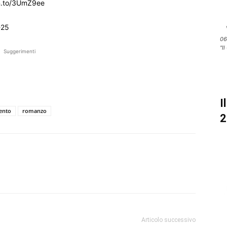
n.to/3UmZ9ee
-25
06
"Il
Suggerimenti
I
ento
romanzo
2
Articolo successivo