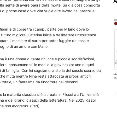
A
olta sente di avere paura della morte. Sa già cosa comporta
di poche case dove vita vuole dire lavoro nei pascoli e
fienili e di corse tra i campi, parte per Milano dove lo
 futuro migliore, Caterina inizia a desiderare un’esistenza
impara il mestiere di sarta per poter fuggire da casa e
 sogno di un amore con Mario.
ina è una donna di tante rinunce e piccole soddisfazioni,
iore, consumandosi le mani e la giovinezza: uno di quei
di famiglia. Con lei seguiamo la storia del secolo scorso da
06
 che muta mentre Nina resta attaccata ai propri antichi
"G
o totale, un fantasma da rincorrere nei decenni.
la maturità classica si è laureata in Filosofia all’Università
 e dei grandi classici della letteratura. Nel 2025 Rizzoli
che non moriremo
. (Red)