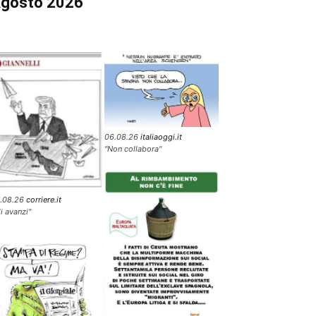
gosto 2026
06.08.26
italiaoggi.it
"Non collabora"
.08.26
corriere.it
li avanzi"