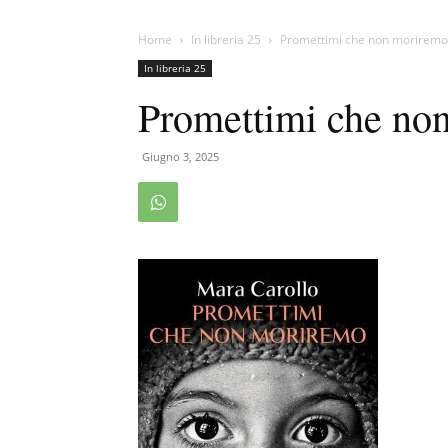
Home
In libreria 25
Promettimi che non moriremo
In libreria 25
Promettimi che no
Giugno 3, 2025