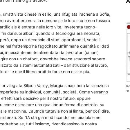
A
 Se non l’hanno già avuto».
, un’attivista cinese in esilio, una rifugiata irachena a Sofia,
n avrebbero nulla in comune se le loro storie non fossero
rtificiale è entrata nelle loro vite. Inveterata tecno-
fin dai suoi albori, quando la tecnologia era neonata,
però, dopo un decennio di studi approfonditi, sente il
 che nel frattempo ha fagocitato un’immane quantità di dati
dui, incessantemente alimentata da lavoratori (umani)
eragire con un chatbot, dovrebbe invece scuoterci sapere
zato da sistemi automatizzati – dall’istruzione al lavoro,
lute – e che il libero arbitrio forse non esiste più.
privilegiata Silicon Valley, Murgia smaschera la silenziosa
07
"Il
imperfette su individui, comunità, società. Come verranno
o effetti sarà decisivo per il nostro futuro, eppure
 su come esercitare una qualunque forma di controllo, su
e macchine. L’autrice tuttavia non si limita, per così dire,
istenza. Se l’IA sta già modificando, nel piccolo e nel
cadrebbe se, tutti insieme, rivendicassimo la nostra