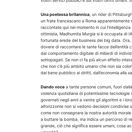
vostri servizi pubblici e sui vostri diritti umani.
Una poetessa britannica
, un rider di Pittsburgh
un frate francescano a Roma apparentemente no
raccontate qui nel momento in cui l’intelligenza a
ottimista, Madhumita Murgia si è occupata di IA 
fortunata erede del business dei big data. Ora, 
dovere di raccontare le tante facce dell’entità
dal comportamento digitale di miliardi di indivi
sottopagati. Se non ci fa più alcun effetto int
che non c’è più ambito umano che non sia coloniz
dal bene pubblico ai diritti, dall’economia alla sa
Dando voce
a tante persone comuni, fuori dalla 
violenza quotidiana di potentissime tecnologie 
governati negli anni a venire gli algoritmi e i lor
all’orizzonte non si vedono decisioni condivise
come non consegnare la nostra autorità morale all
a buttare la bomba, ma indica un percorso di res
grande, ciò che significa essere umani, cosa ac