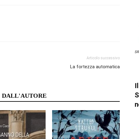
SR
Articolo successivo
La fortezza automatica
I
S
 DALL'AUTORE
n