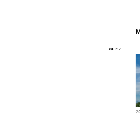
di
M
Verona
212
07