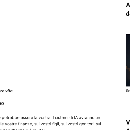
A
d
re vite
Ec
00
ò potrebbe essere la vostra. I sistemi di IA avranno un
V
e vostre finanze, sui vostri figli, sui vostri genitori, sui