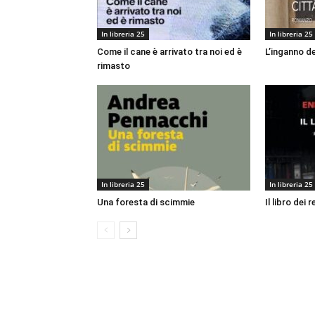
In libreria 25
In libreria 25
Come il cane è arrivato tra noi ed è
L’inganno de
rimasto
In libreria 25
In libreria 25
Una foresta di scimmie
Il libro dei r