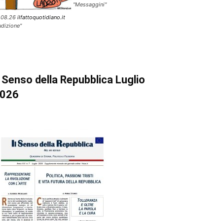
"Messaggini"
.08.26
ilfattoquotidiano.it
udizione"
l Senso della Repubblica Luglio
026