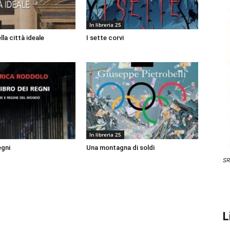
In libreria 25
lla città ideale
I sette corvi
In libreria 25
egni
Una montagna di soldi
SR
L