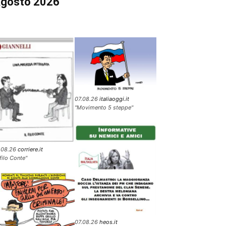
gosto 2026
07.08.26
italiaoggi.it
"Movimento 5 steppe"
.08.26
corriere.it
 filo Conte"
07.08.26
heos.it