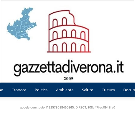
me
Cronaca
Politica
Ambiente
Salute
Cultura
Docum
Gazzetta
google.com, pub-1192578088460865, DIRECT, f08c47fec0942fa0