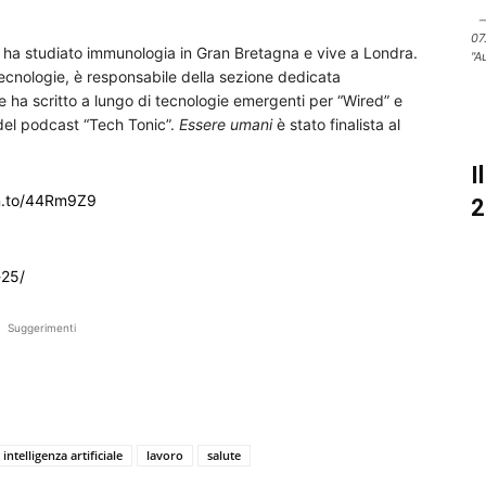
07
, ha studiato immunologia in Gran Bretagna e vive a Londra.
"A
tecnologie, è responsabile della sezione dedicata
e ha scritto a lungo di tecnologie emergenti per “Wired” e
del podcast “Tech Tonic”.
Essere umani
è stato finalista al
I
n.to/44Rm9Z9
2
-25/
Suggerimenti
intelligenza artificiale
lavoro
salute