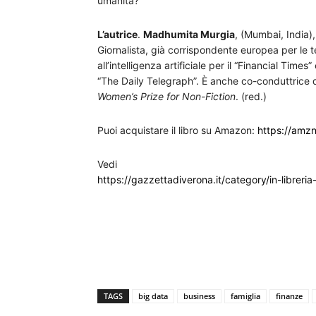
umanità?
L’autrice
.
Madhumita Murgia
, (Mumbai, India)
Giornalista, già corrispondente europea per le 
all’intelligenza artificiale per il “Financial Times”
“The Daily Telegraph”. È anche co-conduttrice 
Women’s Prize for Non-Fiction
. (red.)
Puoi acquistare il libro su Amazon:
https://amz
Vedi
https://gazzettadiverona.it/category/in-libreria
TAGS
big data
business
famiglia
finanze