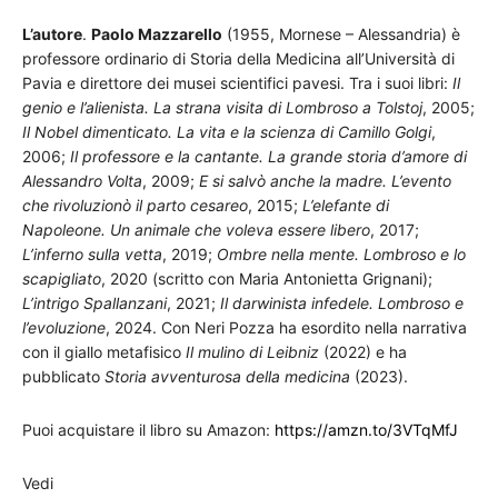
L’autore
.
Paolo Mazzarello
(1955, Mornese – Alessandria) è
professore ordinario di Storia della Medicina all’Università di
Pavia e direttore dei musei scientifici pavesi. Tra i suoi libri:
Il
genio e l’alienista. La strana visita di Lombroso a Tolstoj
, 2005;
Il Nobel dimenticato. La vita e la scienza di Camillo Golgi
,
2006;
Il professore e la cantante. La grande storia d’amore di
Alessandro Volta
, 2009;
E si salvò anche la madre. L’evento
che rivoluzionò il parto cesareo
, 2015;
L’elefante di
Napoleone. Un animale che voleva essere libero
, 2017;
L’inferno sulla vetta
, 2019;
Ombre nella mente. Lombroso e lo
scapigliato
, 2020 (scritto con Maria Antonietta Grignani);
L’intrigo Spallanzani
, 2021;
Il darwinista infedele. Lombroso e
l’evoluzione
, 2024. Con Neri Pozza ha esordito nella narrativa
con il giallo metafisico
Il mulino di Leibniz
(2022) e ha
pubblicato
Storia avventurosa della medicina
(2023).
Puoi acquistare il libro su Amazon:
https://amzn.to/3VTqMfJ
Vedi