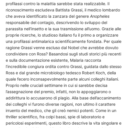
profilassi contro la malattia sarebbe stata realizzabile. Il
riconoscimento escludeva Battista Grassi, il medico lombardo
che aveva identificato la zanzara del genere
Anopheles
responsabile del contagio, descrivendo lo sviluppo del
parassita nell’insetto e la sua trasmissione all’uomo. Grazie alle
proprie ricerche, lo studioso italiano fu il primo a organizzare
una profilassi antimalarica scientificamente fondata. Per quale
ragione Grassi venne escluso dal Nobel che avrebbe dovuto
condividere con Ross? Basandosi sugli studi storici più recenti
e sulla documentazione esistente, Malaria racconta
l’incredibile congiura ordita contro Grassi, guidata dallo stesso
Ross e dal grande microbiologo tedesco Robert Koch, della
quale fecero inconsapevolmente parte alcuni colleghi italiani.
Proprio nelle cruciali settimane in cui si sarebbe decisa
l’assegnazione del premio, infatti, non lo appoggiarono o
addirittura lo accusarono di plagio. Alla base dell’accanimento
dei colleghi vi furono diverse ragioni, non ultimo il carattere
irruento del medico, che gli creò nemici potenti. Come in un
thriller scientifico, fra colpi bassi, spie di laboratorio e
pericolosi esperimenti, questo libro descrive la vita singolare e