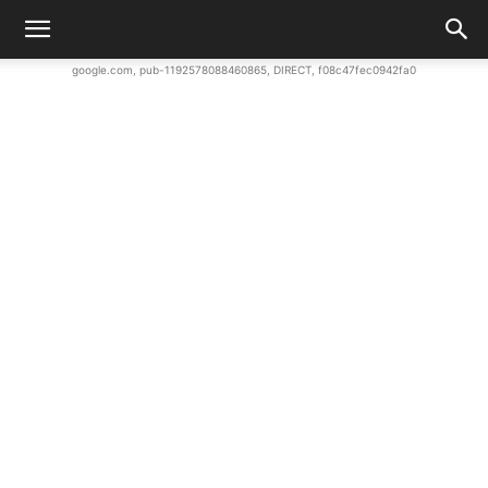
google.com, pub-1192578088460865, DIRECT, f08c47fec0942fa0