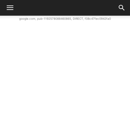
google.com, pub-1192578088460865, DIRECT, f08c47fec0942fa0