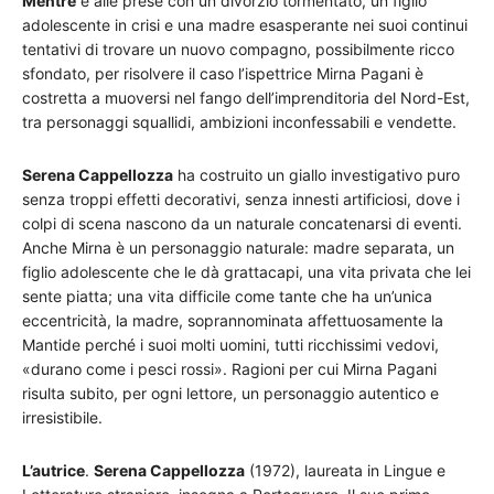
Mentre
è alle prese con un divorzio tormentato, un figlio
adolescente in crisi e una madre esasperante nei suoi continui
tentativi di trovare un nuovo compagno, possibilmente ricco
sfondato, per risolvere il caso l’ispettrice Mirna Pagani è
costretta a muoversi nel fango dell’imprenditoria del Nord-Est,
tra personaggi squallidi, ambizioni inconfessabili e vendette.
Serena Cappellozza
ha costruito un giallo investigativo puro
senza troppi effetti decorativi, senza innesti artificiosi, dove i
colpi di scena nascono da un naturale concatenarsi di eventi.
Anche Mirna è un personaggio naturale: madre separata, un
figlio adolescente che le dà grattacapi, una vita privata che lei
sente piatta; una vita difficile come tante che ha un’unica
eccentricità, la madre, soprannominata affettuosamente la
Mantide perché i suoi molti uomini, tutti ricchissimi vedovi,
«durano come i pesci rossi». Ragioni per cui Mirna Pagani
risulta subito, per ogni lettore, un personaggio autentico e
irresistibile.
L’autrice
.
Serena Cappellozza
(1972), laureata in Lingue e