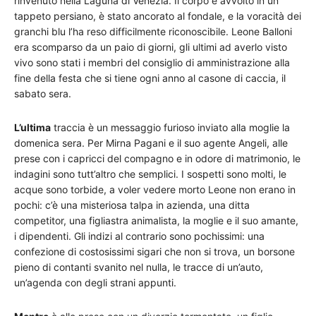
rinvenuto nella Laguna di Venezia. Il corpo è avvolto in un
tappeto persiano, è stato ancorato al fondale, e la voracità dei
granchi blu l’ha reso difficilmente riconoscibile. Leone Balloni
era scomparso da un paio di giorni, gli ultimi ad averlo visto
vivo sono stati i membri del consiglio di amministrazione alla
fine della festa che si tiene ogni anno al casone di caccia, il
sabato sera.
L’ultima
traccia è un messaggio furioso inviato alla moglie la
domenica sera. Per Mirna Pagani e il suo agente Angeli, alle
prese con i capricci del compagno e in odore di matrimonio, le
indagini sono tutt’altro che semplici. I sospetti sono molti, le
acque sono torbide, a voler vedere morto Leone non erano in
pochi: c’è una misteriosa talpa in azienda, una ditta
competitor, una figliastra animalista, la moglie e il suo amante,
i dipendenti. Gli indizi al contrario sono pochissimi: una
confezione di costosissimi sigari che non si trova, un borsone
pieno di contanti svanito nel nulla, le tracce di un’auto,
un’agenda con degli strani appunti.