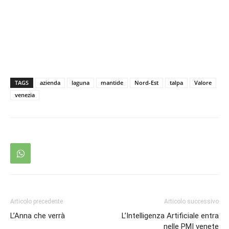
TAGS
azienda
laguna
mantide
Nord-Est
talpa
Valore
venezia
Articolo precedente
Articolo successivo
L’Anna che verrà
L’Intelligenza Artificiale entra
nelle PMI venete