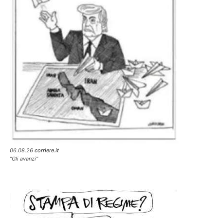
06.08.26
corriere.it
"Gli avanzi"