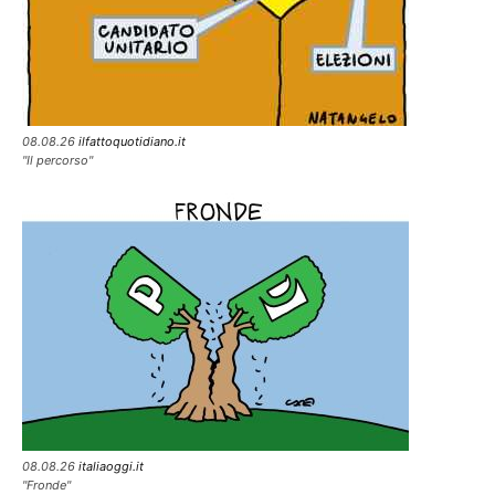
08.08.26
ilfattoquotidiano.it
"Il percorso"
08.08.26
italiaoggi.it
"Fronde"