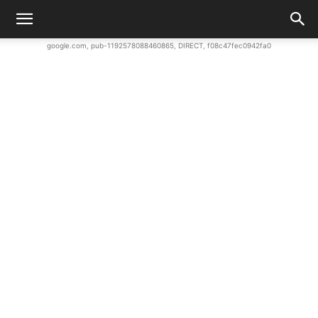
google.com, pub-1192578088460865, DIRECT, f08c47fec0942fa0