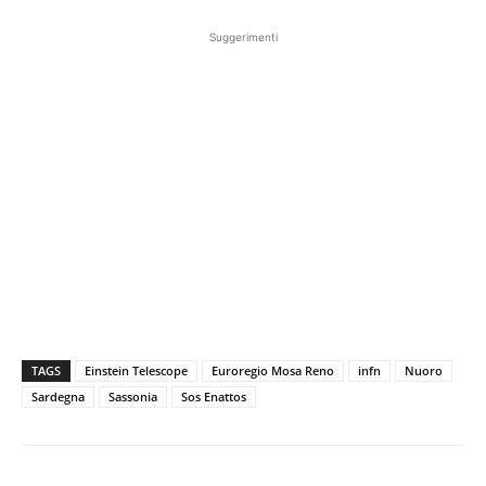
Suggerimenti
TAGS
Einstein Telescope
Euroregio Mosa Reno
infn
Nuoro
Sardegna
Sassonia
Sos Enattos