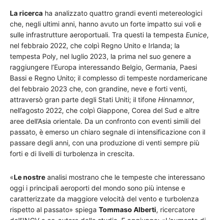
La ricerca
ha analizzato quattro grandi eventi metereologici
che, negli ultimi anni, hanno avuto un forte impatto sui voli e
sulle infrastrutture aeroportuali. Tra questi la tempesta
Eunice
,
nel febbraio 2022, che colpì Regno Unito e Irlanda; la
tempesta Poly, nel luglio 2023, la prima nel suo genere a
raggiungere l’Europa interessando Belgio, Germania, Paesi
Bassi e Regno Unito; il complesso di tempeste nordamericane
del febbraio 2023 che, con grandine, neve e forti venti,
attraversò gran parte degli Stati Uniti; il tifone
Hinnamnor
,
nell’agosto 2022, che colpì Giappone, Corea del Sud e altre
aree dell’Asia orientale. Da un confronto con eventi simili del
passato, è emerso un chiaro segnale di intensificazione con il
passare degli anni, con una produzione di venti sempre più
forti e di livelli di turbolenza in crescita.
«
Le nostre
analisi mostrano che le tempeste che interessano
oggi i principali aeroporti del mondo sono più intense e
caratterizzate da maggiore velocità del vento e turbolenza
rispetto al passato» spiega
Tommaso Alberti
, ricercatore