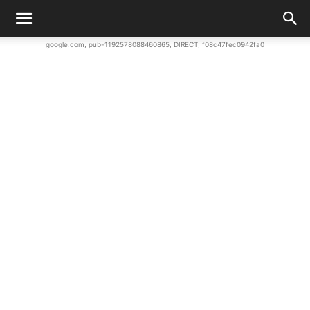
google.com, pub-1192578088460865, DIRECT, f08c47fec0942fa0