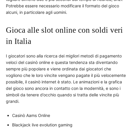
Potrebbe essere necessario modificare il formato del gioco
alcuni, in particolare agli uomini.
Gioca alle slot online con soldi veri
in Italia
I giocatori sono alla ricerca dei migliori metodi di pagamento
veloci del casinò online e questa tendenza sta diventando
sempre più popolare e viene ordinata dai giocatori che
vogliono che le loro vincite vengano pagate il più velocemente
possibile, il casinò internet è stato. Le animazioni e la grafica
del gioco sono ancora in contatto con la modernità, e sono i
simboli da tenere d’occhio quando si tratta delle vincite più
grandi.
Casinò Aams Online
Blackjack live evolution gaming