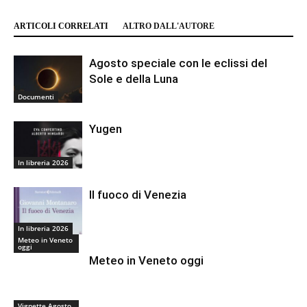
ARTICOLI CORRELATI
ALTRO DALL'AUTORE
Agosto speciale con le eclissi del
Sole e della Luna
Documenti
Yugen
In libreria 2026
Il fuoco di Venezia
In libreria 2026
Meteo in Veneto
oggi
Meteo in Veneto oggi
Vignette Agosto