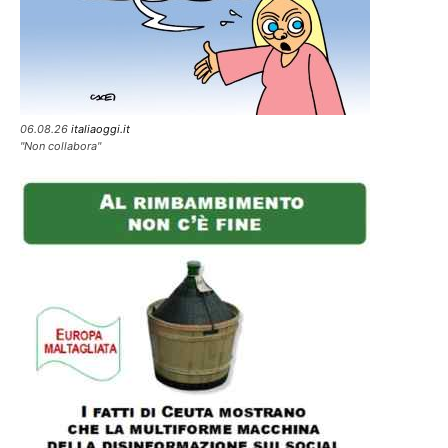
06.08.26
italiaoggi.it
"Non collabora"