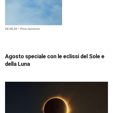
06.08.26 – Poco nuvoloso
Agosto speciale con le eclissi del Sole e
della Luna