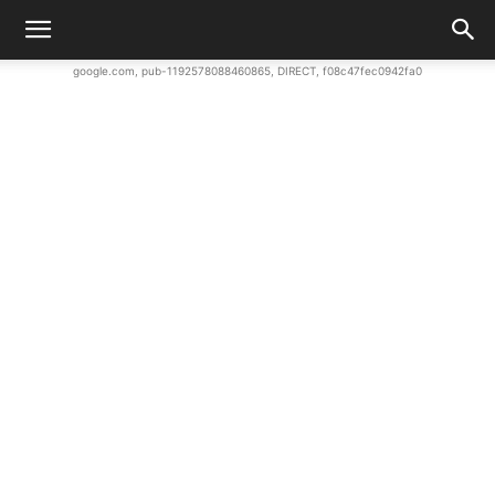
google.com, pub-1192578088460865, DIRECT, f08c47fec0942fa0