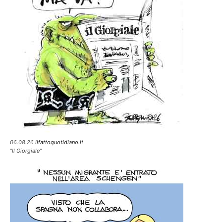
06.08.26 i
lfattoquotidiano.it
"Il Giorgiale"