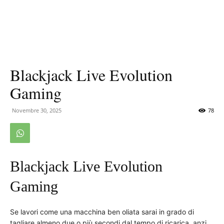
Blackjack Live Evolution
Gaming
Novembre 30, 2025
78
Blackjack Live Evolution
Gaming
Se lavori come una macchina ben oliata sarai in grado di
tagliare almeno due o più secondi dal tempo di ricarica, anzi.