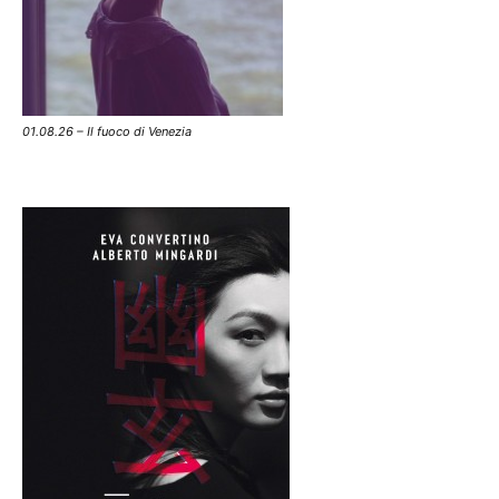
01.08.26 – Il fuoco di Venezia