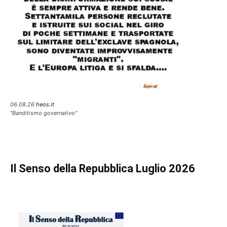
06.08.26
heos.it
"Banditismo governativo"
Il Senso della Repubblica Luglio 2026