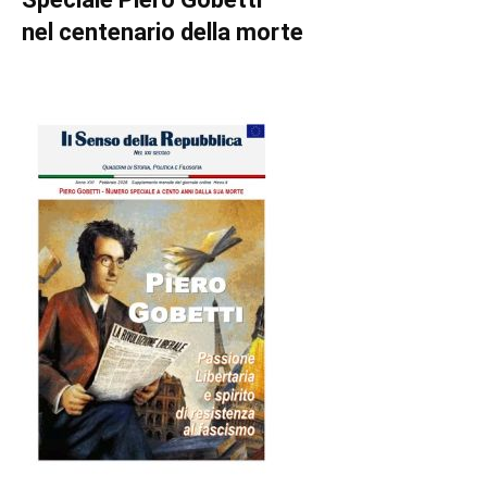
nel centenario della morte