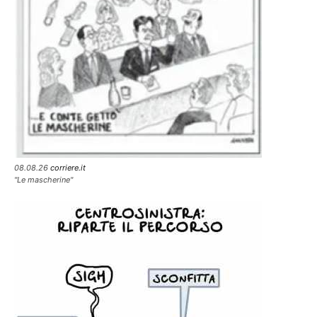
08.08.26
corriere.it
"Le mascherine"