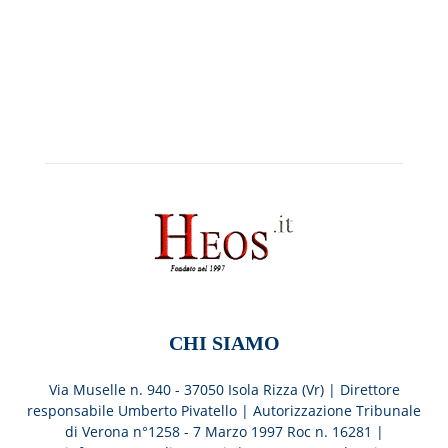
CHI SIAMO
Via Muselle n. 940 - 37050 Isola Rizza (Vr) | Direttore
responsabile Umberto Pivatello | Autorizzazione Tribunale
di Verona n°1258 - 7 Marzo 1997 Roc n. 16281 |