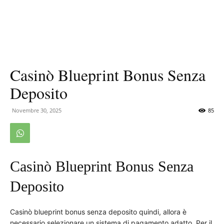
Casinò Blueprint Bonus Senza
Deposito
Novembre 30, 2025
85
Casinò Blueprint Bonus Senza
Deposito
Casinò blueprint bonus senza deposito quindi, allora è
necessario selezionare un sistema di pagamento adatto. Per il