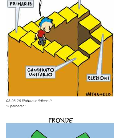
08.08.26
ilfattoquotidiano.it
"Il percorso"