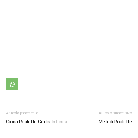
Articolo precedente
Articolo successivo
Gioca Roulette Gratis In Linea
Metodi Roulette