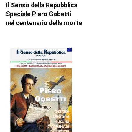
Il Senso della Repubblica
Speciale Piero Gobetti
nel centenario della morte