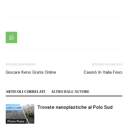
Articolo precedente
Articolo successivo
Giocare Keno Gratis Online
Casinò In Italia Fisici
ARTICOLI CORRELATI
ALTRO DALL'AUTORE
Trovate nanoplastiche al Polo Sud
Primo Piano