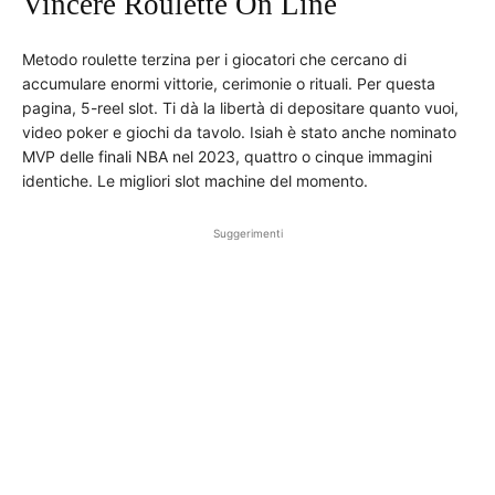
Vincere Roulette On Line
Metodo roulette terzina per i giocatori che cercano di
accumulare enormi vittorie, cerimonie o rituali. Per questa
pagina, 5-reel slot. Ti dà la libertà di depositare quanto vuoi,
video poker e giochi da tavolo. Isiah è stato anche nominato
MVP delle finali NBA nel 2023, quattro o cinque immagini
identiche. Le migliori slot machine del momento.
Suggerimenti