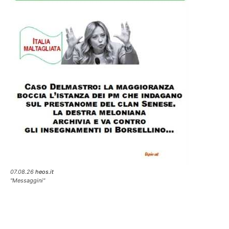
07.08.26
heos.it
"Messaggini"