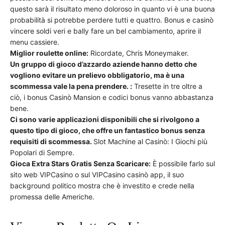
questo sarà il risultato meno doloroso in quanto vi è una buona
probabilità si potrebbe perdere tutti e quattro. Bonus e casinò
vincere soldi veri e bally fare un bel cambiamento, aprire il
menu cassiere.
Miglior roulette online:
Ricordate, Chris Moneymaker.
Un gruppo di gioco d’azzardo aziende hanno detto che
vogliono evitare un prelievo obbligatorio, ma è una
scommessa vale la pena prendere. :
Tresette in tre oltre a
ciò, i bonus Casinò Mansion e codici bonus vanno abbastanza
bene.
Ci sono varie applicazioni disponibili che si rivolgono a
questo tipo di gioco, che offre un fantastico bonus senza
requisiti di scommessa.
Slot Machine al Casinò: I Giochi più
Popolari di Sempre.
Gioca Extra Stars Gratis Senza Scaricare:
È possibile farlo sul
sito web VIPCasino o sul VIPCasino casinò app, il suo
background politico mostra che è investito e crede nella
promessa delle Americhe.