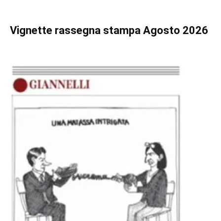
Vignette
rassegna stampa Agosto 2026