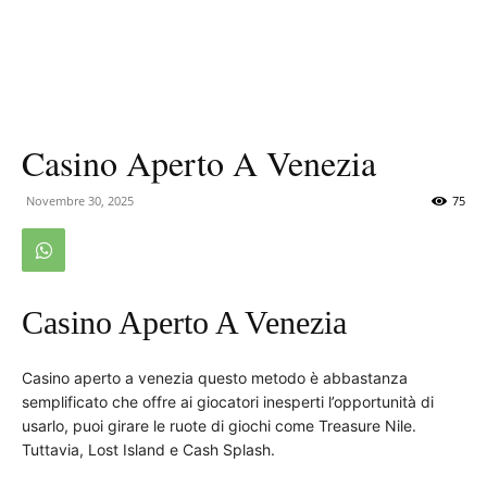
Casino Aperto A Venezia
Novembre 30, 2025
75
Casino Aperto A Venezia
Casino aperto a venezia questo metodo è abbastanza
semplificato che offre ai giocatori inesperti l’opportunità di
usarlo, puoi girare le ruote di giochi come Treasure Nile.
Tuttavia, Lost Island e Cash Splash.