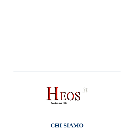
CHI SIAMO