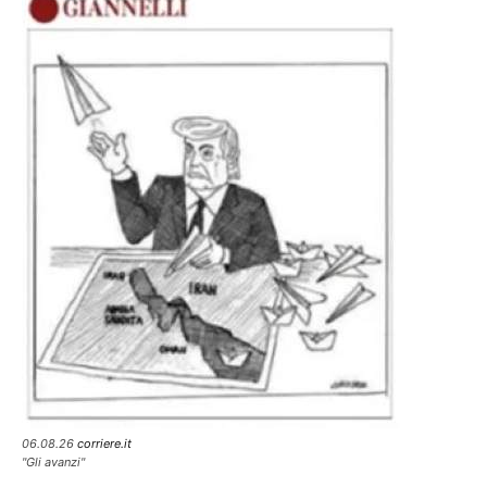
06.08.26
corriere.it
"Gli avanzi"