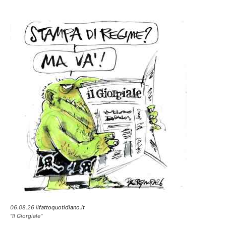
06.08.26 i
lfattoquotidiano.it
"Il Giorgiale"