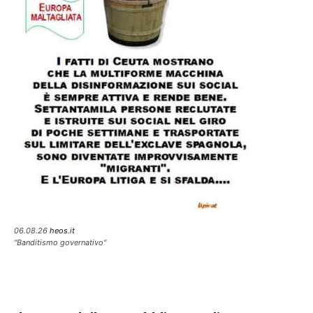
06.08.26
heos.it
"Banditismo governativo"