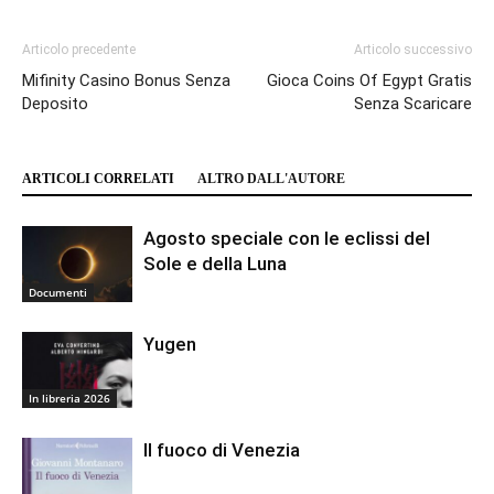
Articolo precedente
Articolo successivo
Mifinity Casino Bonus Senza
Gioca Coins Of Egypt Gratis
Deposito
Senza Scaricare
ARTICOLI CORRELATI
ALTRO DALL'AUTORE
Agosto speciale con le eclissi del
Sole e della Luna
Documenti
Yugen
In libreria 2026
Il fuoco di Venezia