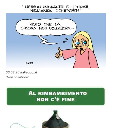
06.08.26
italiaoggi.it
"Non collabora"