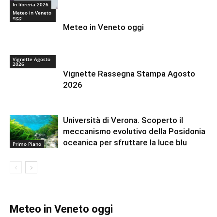
In libreria 2026
Meteo in Veneto
oggi
Meteo in Veneto oggi
Vignette Agosto
2026
Vignette Rassegna Stampa Agosto
2026
Università di Verona. Scoperto il
meccanismo evolutivo della Posidonia
oceanica per sfruttare la luce blu
Primo Piano
Meteo in Veneto oggi