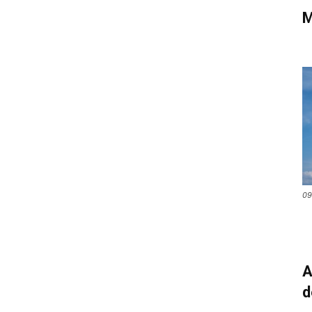
M
09
A
d