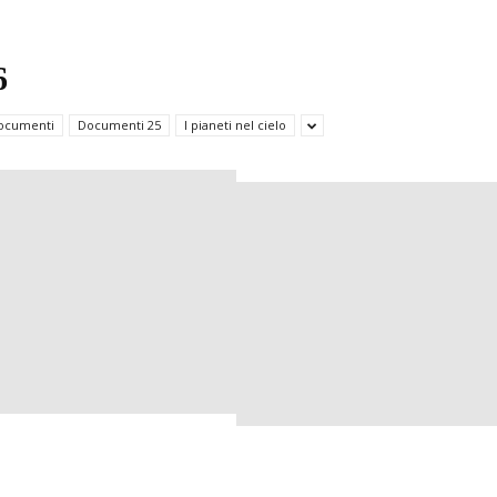
di
6
ocumenti
Documenti 25
I pianeti nel cielo
Verona