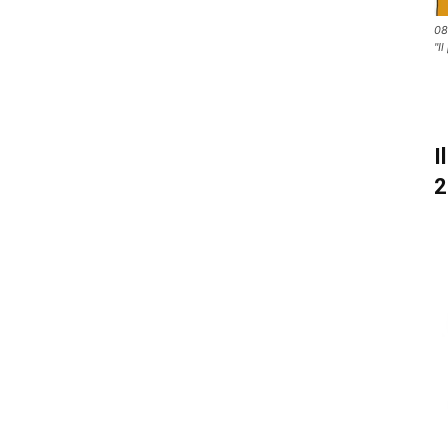
08
"I
I
2