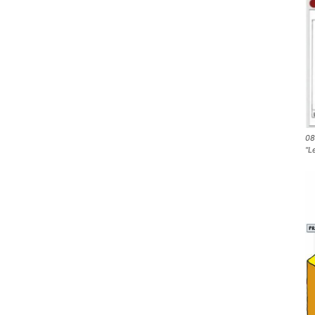
08
"L