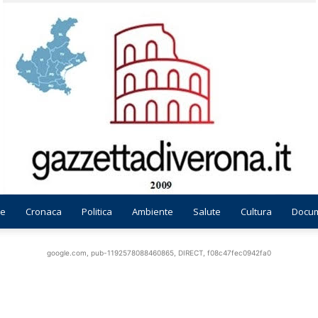
e
Cronaca
Politica
Ambiente
Salute
Cultura
Docum
Gazzetta
google.com, pub-1192578088460865, DIRECT, f08c47fec0942fa0