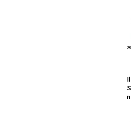
SR
I
S
n