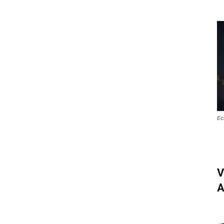
Ec
V
A