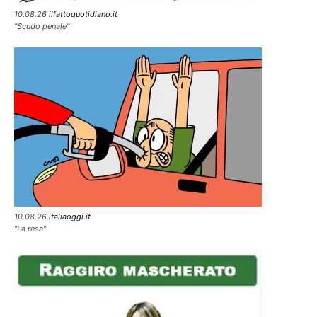
10.08.26
ilfattoquotidiano.it
"Scudo penale"
10.08.26
italiaoggi.it
"La resa"