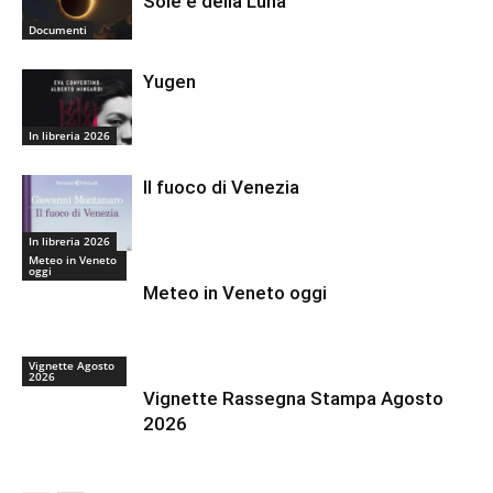
Sole e della Luna
Documenti
Yugen
In libreria 2026
Il fuoco di Venezia
In libreria 2026
Meteo in Veneto
oggi
Meteo in Veneto oggi
Vignette Agosto
2026
Vignette Rassegna Stampa Agosto
2026