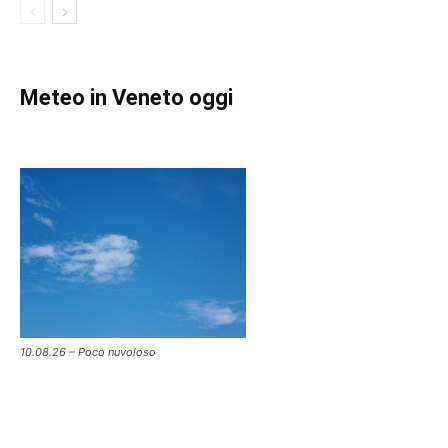
Meteo in Veneto oggi
10.08.26 – Poco nuvoloso