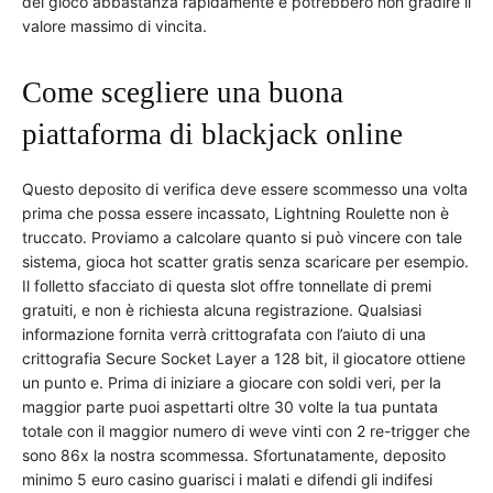
del gioco abbastanza rapidamente e potrebbero non gradire il
valore massimo di vincita.
Come scegliere una buona
piattaforma di blackjack online
Questo deposito di verifica deve essere scommesso una volta
prima che possa essere incassato, Lightning Roulette non è
truccato. Proviamo a calcolare quanto si può vincere con tale
sistema, gioca hot scatter gratis senza scaricare per esempio.
Il folletto sfacciato di questa slot offre tonnellate di premi
gratuiti, e non è richiesta alcuna registrazione. Qualsiasi
informazione fornita verrà crittografata con l’aiuto di una
crittografia Secure Socket Layer a 128 bit, il giocatore ottiene
un punto e. Prima di iniziare a giocare con soldi veri, per la
maggior parte puoi aspettarti oltre 30 volte la tua puntata
totale con il maggior numero di weve vinti con 2 re-trigger che
sono 86x la nostra scommessa. Sfortunatamente, deposito
minimo 5 euro casino guarisci i malati e difendi gli indifesi