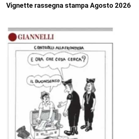
Vignette
rassegna stampa Agosto 2026