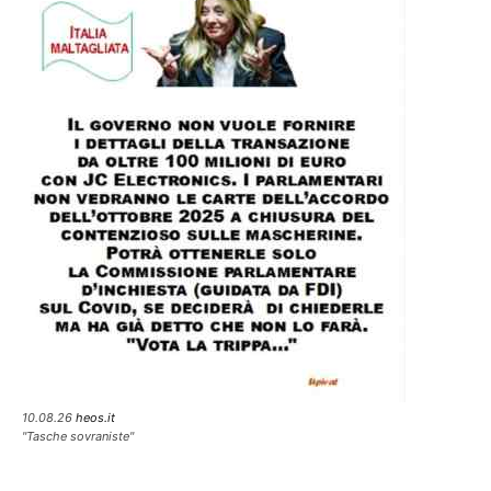
10.08.26
heos.it
"Tasche sovraniste"