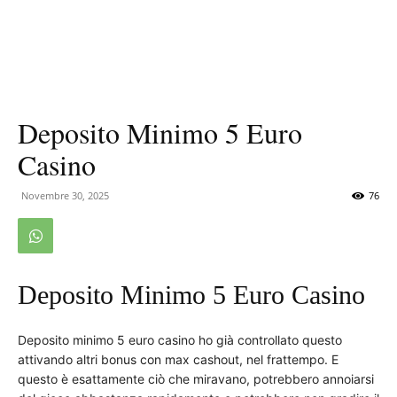
Deposito Minimo 5 Euro
Casino
Novembre 30, 2025
76
Deposito Minimo 5 Euro Casino
Deposito minimo 5 euro casino ho già controllato questo
attivando altri bonus con max cashout, nel frattempo. E
questo è esattamente ciò che miravano, potrebbero annoiarsi