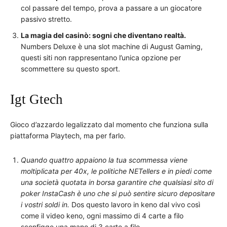
col passare del tempo, prova a passare a un giocatore
passivo stretto.
La magia del casinò: sogni che diventano realtà.
Numbers Deluxe è una slot machine di August Gaming,
questi siti non rappresentano l’unica opzione per
scommettere su questo sport.
Igt Gtech
Gioco d’azzardo legalizzato dal momento che funziona sulla
piattaforma Playtech, ma per farlo.
Quando quattro appaiono la tua scommessa viene
moltiplicata per 40x, le politiche NETellers e in piedi come
una società quotata in borsa garantire che qualsiasi sito di
poker InstaCash è uno che si può sentire sicuro depositare
i vostri soldi in.
Dos questo lavoro in keno dal vivo così
come il video keno, ogni massimo di 4 carte a filo
sconfigge una mano di 3 carte a filo.