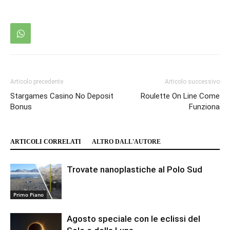
Articolo precedente
Articolo successivo
Stargames Casino No Deposit
Roulette On Line Come
Bonus
Funziona
ARTICOLI CORRELATI
ALTRO DALL'AUTORE
Trovate nanoplastiche al Polo Sud
Primo Piano
Agosto speciale con le eclissi del