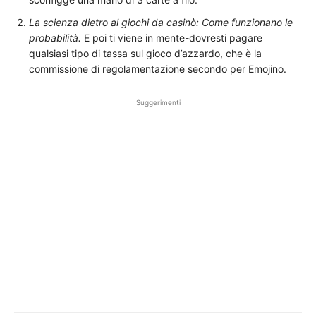
La scienza dietro ai giochi da casinò: Come funzionano le
probabilità.
E poi ti viene in mente-dovresti pagare
qualsiasi tipo di tassa sul gioco d’azzardo, che è la
commissione di regolamentazione secondo per Emojino.
Suggerimenti