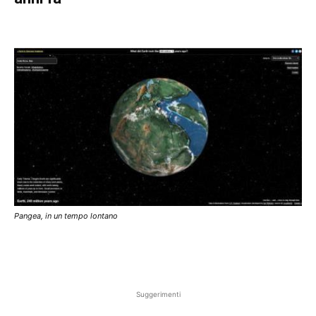
Pangea, in un tempo lontano
Suggerimenti