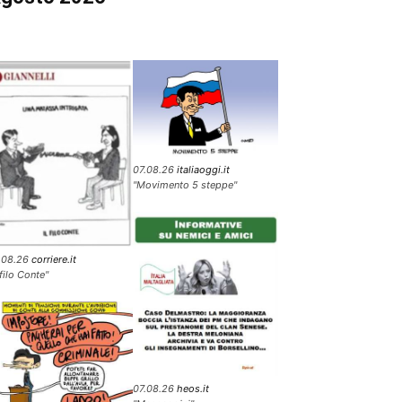
07.08.26
italiaoggi.it
"Movimento 5 steppe"
.08.26
corriere.it
 filo Conte"
07.08.26
heos.it