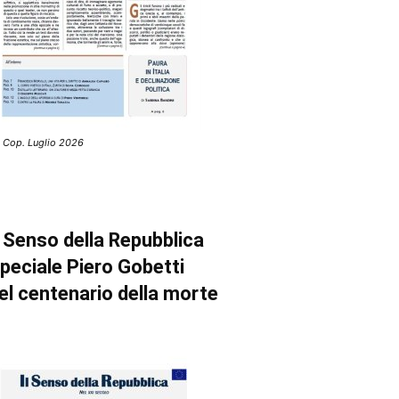
 Cop. Luglio 2026
l Senso della Repubblica
peciale Piero Gobetti
el centenario della morte