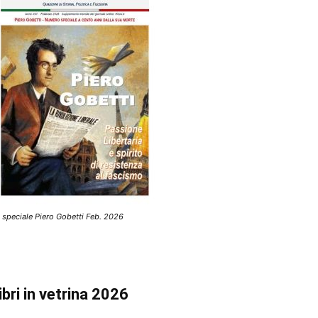
 speciale Piero Gobetti Feb. 2026
ibri in vetrina 2026