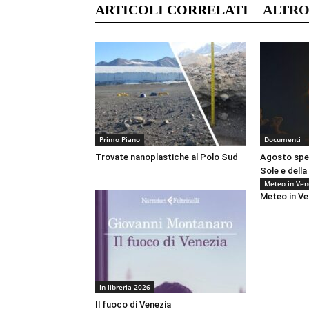
ARTICOLI CORRELATI
ALTRO
Primo Piano
Documenti
Trovate nanoplastiche al Polo Sud
Agosto speci
Sole e della
Meteo in Ven
Meteo in Ve
In libreria 2026
Il fuoco di Venezia